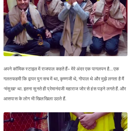
अपने कॉमिक स्टाइल में राजपाल कहते हैं- मेरे अंदर एक पागलपन है… एक
गलतफहमी कि द्वापर युग सच में था, कृष्णजी थे, गोपाल थे और मुझे लगता है मैं
‘मंसुखा’ था. इतना सुनते ही प्रेमानंदजी महाराज जोर से हंस पड़ने लगते हैं. और
आसपास के लोग भी खिलखिला उठते हैं.