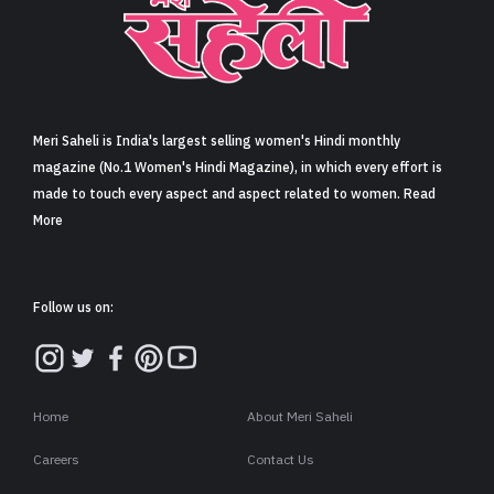
नेशनल हैंडलूम डे पर बुनकर को लेकर कंगना रनौत की सराहनीय
अपील (Kangana Ranaut’s commendable appeal
regarding weavers on National Handloom Day)
Share
5 min read
0
Claps
जब भी स्वेदशी चीज़ों के इस्तेमाल की बात आती है तब हमारे प्रधानमंत्री उसका
आव्हान करने से लेकर सभी को प्रोत्साहित व उत्साहित करने के लिए हमेशा
अग्रणी रहे हैं. चूंकि आज राष्ट्रीय हस्तकरघा दिवस (नेशनल हैंडलूम डे) है पर
भी नरेंद्र मोदी जी ने सोशल मीडिया पर इसे लेकर अपनी बात कही. साथ ही
सभी को इसे अपनाने और ख़रीदने की भी अपील की.
इसी ़फेहरिस्त में कंगना रनौत ने भी अपने सोशल मीडिया के इंस्टाग्राम
अकाउंट पर वीडियो साझा करके अपने मन की बात कही. उन्होंने भी लोगों को
हैंडलूम के प्रति जागरूक किया. वे कहती हैं-