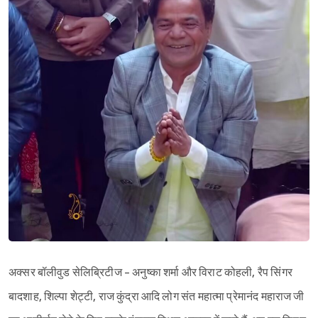
अक्सर बॉलीवुड सेलिब्रिटीज - अनुष्का शर्मा और विराट कोहली, रैप सिंगर
बादशाह, शिल्पा शेट्टी, राज कुंद्रा आदि लोग संत महात्मा प्रेमानंद महाराज जी