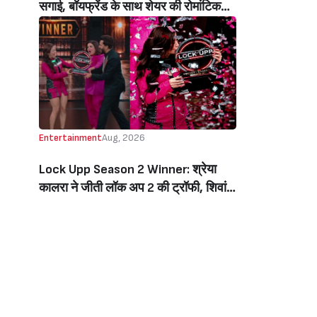
सगाई, बॉयफ्रेंड के साथ शेयर की रोमांटिक
तस्वीरें, लिखा इमोशनल नोट (Jiya Shankar
Gets Engaged To Boyfriend Kaaran
Dhanak, Shares Dreamy Photos
From The Proposal, Writes
Emotional Note)
Entertainment
Aug, 2026
Lock Upp Season 2 Winner: श्रेया
कालरा ने जीती लॉक अप 2 की ट्रॉफी, शिवांगी
जोशी को 7 वोटों से हराकर बनीं विनर, जीती 1
करोड़ की प्राइज मनी (Lock Upp Season
2 Winner: Shreya Kalra Wins The
Show, Beats Shivangi Joshi By 7
Votes, Takes Home Rs 1 Crore)