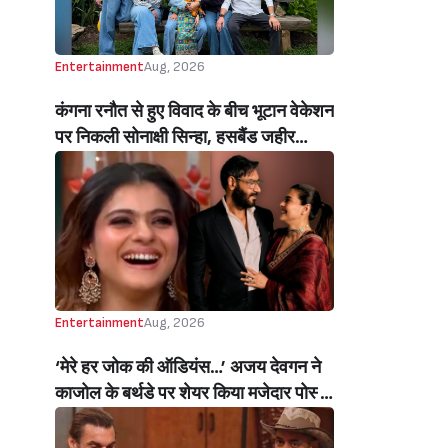
Entertainment
Aug, 2026
कंगना रनौत से हुए विवाद के बीच भूटान वेकेशन
पर निकली सोनाक्षी सिन्हा, हसबैंड जहीर
इकबाल और इन लॉज संग क्वालिटी टाइम स्पेंड
करती हुई नज़र आईं एक्ट्रेस, वायरल हुईं
तस्वीरें और वीडियोज (Amid Clash With
Kangana Ranaut Sonakshi Sinha
Spends Quality Time With Husband
Zaheer Iqbal & In Laws In Bhutan)
Entertainment
Aug, 2026
‘मेरे हर जोक की ऑडियंस…’ अजय देवगन ने
काजोल के बर्थडे पर शेयर किया मजेदार पोस्ट,
हंसती-ठहाका लगाती काजोल पर लुटाया प्यार
(My Best Joke Has Had The Same