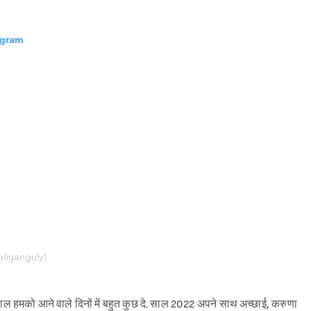
agram
Sign in
liganguly)
साल हमको आने वाले दिनों में बहुत कुछ दे. साल 2022 अपने साथ अच्छाई, करुणा