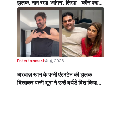
झलक, नाम रखा ‘आंगन’, लिखा- ‘कौन कहता
है सपने पूरे नहीं होते’ (Manisha Rani
Shares Glimpse Of Her Luxurious
New House In Mumbai, Names It
‘Aangan’, Says- ‘Who Says Dreams
Don’t Come True?’)
Entertainment
Aug, 2026
अरबाज़ खान के फनी एंटरटेन की झलक
दिखाकर पत्नी शूरा ने उन्हें बर्थडे विश किया
(Arbaaz Khan’s Wife, Sshura,
Wished Him A Happy Birthday By
Sharing A Glimpse Of His Fun,
Entertaining Side)