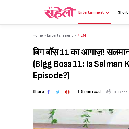
Skip
to
Entertainment
Short
content
Home >
Entertainment
>
FILM
बिग बॉस 11 का आगाज़! सलमान
(Bigg Boss 11: Is Salman 
Episode?)
Share
5 min read
0
Claps