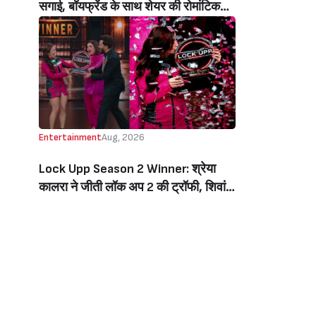
सगाई, बॉयफ्रेंड के साथ शेयर की रोमांटिक
तस्वीरें, लिखा इमोशनल नोट (Jiya Shankar
Gets Engaged To Boyfriend Kaaran
Dhanak, Shares Dreamy Photos
From The Proposal, Writes
Emotional Note)
Entertainment
Aug, 2026
Lock Upp Season 2 Winner: श्रेया
कालरा ने जीती लॉक अप 2 की ट्रॉफी, शिवांगी
जोशी को 7 वोटों से हराकर बनीं विनर, जीती 1
करोड़ की प्राइज मनी (Lock Upp Season
2 Winner: Shreya Kalra Wins The
Show, Beats Shivangi Joshi By 7
Votes, Takes Home Rs 1 Crore)