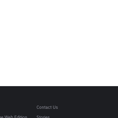
s
Contact Us
e Web Edition
Stories