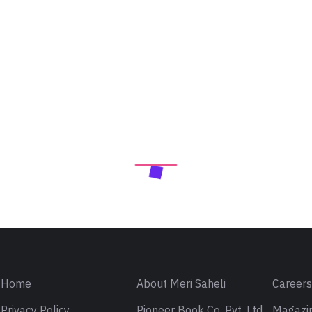
Home
About Meri Saheli
Career
Privacy Policy
Pioneer Book Co. Pvt. Ltd.
Magazin