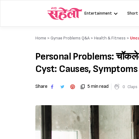
Skip
to
Entertainment
Short
content
Home >
Gynae Problems Q&A
>
Health & Fitness
>
Unc
Personal Problems: चॉकलेट स
Cyst: Causes, Symptoms
Share
5 min read
0
Claps