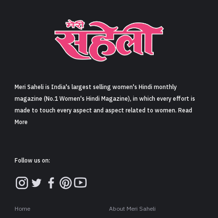
व्यंग्य- एक साधारण वस्तु का असाधारण संदेश… (Satire- The
extraordinary message of an ordinary object…)
Share
5 min read
0
Claps
“वो तो बस जूतों का यार है.”
तब समझ आया कि जूते दोस्ती भी निभाते हैं.
कल चाचाजी बेटे को डांट रहे थे, "तू तो जूते खाए बिना मानेगा नहीं!” तब पता
चला कि जूते खाए भी जाते हैं.
हमने उनसे पूछा, “क्या हुआ?”