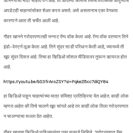
अभिनयाचा मोठा चाहता वर्ग आहे. ती आपल्या कामाचे तसेच वैयक्तिक आयुष्याचे
अपडेटही चाहत्यांसोबत शेअर करत असते. असे असतानाच एका वेगळ्या
कारणाने आता ती चर्चेत आली आहे.
गौहर खानने गरोदरपणातही भन्नाट रॅम्प वॉक केला आहे. रॅम्प वॉक दरम्यान तिने
इंडो-वेस्टर्न लूक केला आहे. तिने सुंदर साडी परिधान केली आहे, ज्यामध्ये ती
Sign in
खूप सुंदर दिसत आहे. तिचा हा व्हिडिओ सोशल मीडियावर तुफान व्हायरल होत
आहे.
https://youtu.be/bS3frAroZSY?si=Pqke2l5cc7diQY84
हा व्हिडिओ पाहून चाहत्यांच्या मात्र संमिश्र प्रतिक्रिया येत आहेत. काही लोक
म्हणत आहेत की तिचे चालणे खूप चांगले आहे तर काही लोक तिला गरोदरपणात
न चालण्याचा सल्ला देत आहेत.
गौहर खानचा व्हिडिओ पाहिल्यानंतर एका युजरने लिहिले, 'गरोदरपणात रॅम्प