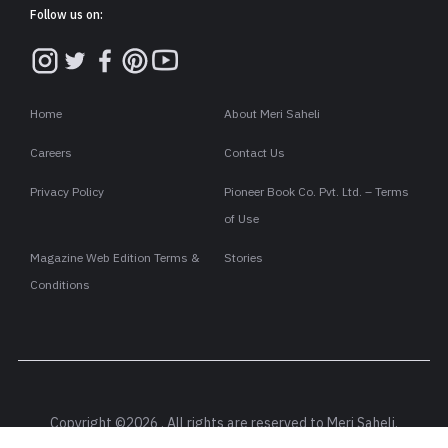
Follow us on:
Home
About Meri Saheli
Careers
Contact Us
Privacy Policy
Pioneer Book Co. Pvt. Ltd. – Terms
of Use
Magazine Web Edition Terms &
Stories
Conditions
Copyright ©2026 . All rights are reserved to Meri Saheli.