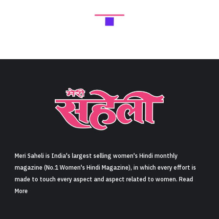
Next Article
अपनी मां के निधन से टूट गए थे गोविंदा, नदी में डूबकर जान देना
चाहते थे एक्टर, बोले- सब कुछ खत्म हो गया था (Govinda
Wanted To Commit Suicide In The Narmada River
After His Mother Death)
Share
5 min read
0
Claps
एएनआई को दिए लेटेस्ट इंटरव्यू में गोविंदा (Govinda) ने इस बात का खुलासा