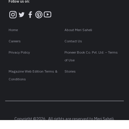
Follow us on:
Home
About Meri Saheli
Careers
Contact Us
Privacy Policy
Pioneer Book Co. Pvt. Ltd. – Terms
of Use
Magazine Web Edition Terms &
Stories
Conditions
Copyright ©2026 . All rights are reserved to Meri Saheli.