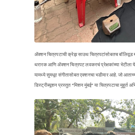
ॲक्शन चित्रपटाची क्रेझ साउथ चित्रपटांसोबतच बॉलिवूड मध
थरारक आणि ॲक्शन चित्रपट लवकरचं प्रेक्षकांच्या भेटीला 
यामध्ये सुमधूर संगीतासोबत एक्शनचा भडीमार आहे. जो आताच्या
डिस्ट्रीब्यूशन प्रस्तुत “मिशन मुंबई” या चित्रपटाचा मुहूर्त 