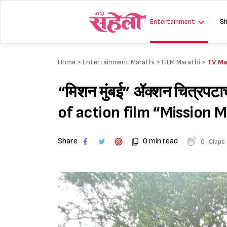
Skip
to
Entertainment
Sh
content
Home >
Entertainment Marathi
>
FILM Marathi
>
TV Ma
“मिशन मुंबई” ॲक्शन चित्रपटा
of action film “Mission 
Share
0 min read
0
Claps