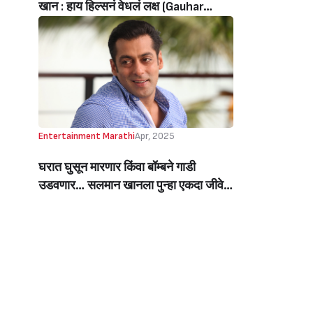
खान
: हाय हिल्सनं वेधलं लक्ष (
Gauhar
Khan Seen Walking The Ramp While
Pregnant
)
Entertainment Marathi
Apr, 2025
घरात घुसून मारणार किंवा बॉम्बने गाडी
उडवणार… सलमान खानला पुन्हा एकदा जीवे
मारण्याची धमकी (Salman Khan
Receives Death Threat Again)