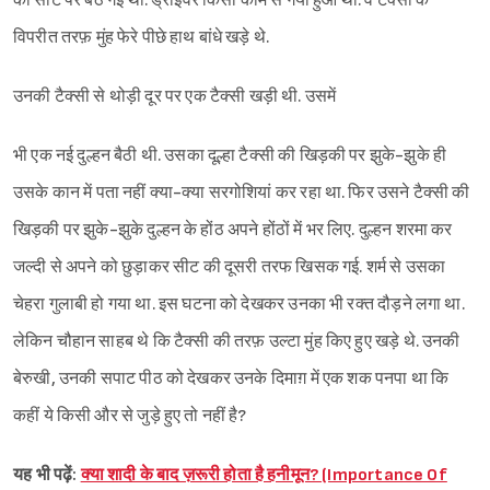
की सीट पर बैठ गई थीं. ड्राइवर किसी काम से गया हुआ था. वे टैक्सी के
विपरीत तरफ़ मुंह फेरे पीछे हाथ बांधे खड़े थे.
उनकी टैक्सी से थोड़ी दूर पर एक टैक्सी खड़ी थी. उसमें
भी एक नई दुल्हन बैठी थी. उसका दूल्हा टैक्सी की खिड़की पर झुके-झुके ही
उसके कान में पता नहीं क्या-क्या सरगोशियां कर रहा था. फिर उसने टैक्सी की
खिड़की पर झुके-झुके दुल्हन के होंठ अपने होंठों में भर लिए. दुल्हन शरमा कर
जल्दी से अपने को छुड़ाकर सीट की दूसरी तरफ खिसक गई. शर्म से उसका
चेहरा गुलाबी हो गया था. इस घटना को देखकर उनका भी रक्त दौड़ने लगा था.
लेकिन चौहान साहब थे कि टैक्सी की तरफ़ उल्टा मुंह किए हुए खड़े थे. उनकी
बेरुखी, उनकी सपाट पीठ को देखकर उनके दिमाग़ में एक शक पनपा था कि
कहीं ये किसी और से जुड़े हुए तो नहीं है?
यह भी पढ़ें:
क्या शादी के बाद ज़रूरी होता है हनीमून? (Importance Of