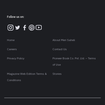
स्तर ऊपर आया. पार्क हरे थे, गलियां सूखी थीं.
स्थानीय अख़बार ने शीर्षक छापा- जहां
सरकार नहीं पहुंची, वहां छात्रों ने व्यवस्था को
पहुंचा दिया!
विश्वविद्यालय में
जल दिवस
पर आयोजित राष्ट्रीय संगोष्ठी से लौटते हुए राहुल
के शब्दों में बेचैनी थी.
"बचपन से सुन रहे हैं- गरीबी हटाओ, जल बचाओ, विकास लाओ. हर साल बाढ़
आती है, हर गर्मी में पानी का संकट खड़ा हो जाता है. बदलता क्या है? बस
सरकारी रिपोर्टों के आंकड़े."
रमेश ने कहा, "समस्या केवल बारिश की नहीं, व्यवस्था की है."
बात वहीं खत्म नहीं हुई.