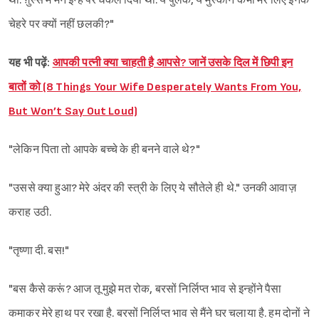
थी. ग़ुस्से में मैंने इन्हें परे धकेल दिया था. ये पुलक, ये मुस्कान कभी मेरे लिए इनके
चेहरे पर क्यों नहीं छलकी?"
यह भी पढ़ें:
आपकी पत्नी क्या चाहती है आपसे? जानें उसके दिल में छिपी इन
बातों को (8 Things Your Wife Desperately Wants From You,
But Won’t Say Out Loud)
"लेकिन पिता तो आपके बच्चे के ही बनने वाले थे?"
"उससे क्या हुआ? मेरे अंदर की स्त्री के लिए ये सौतेले ही थे." उनकी आवाज़
कराह उठी.
"तृष्णा दी. बस!"
"बस कैसे करूं? आज तू मुझे मत रोक, बरसों‌ निर्लिप्त भाव से इन्होंने पैसा
कमाकर मेरे हाथ पर रखा है. बरसों निर्लिप्त भाव से मैंने घर चलाया है. हम दोनों ने