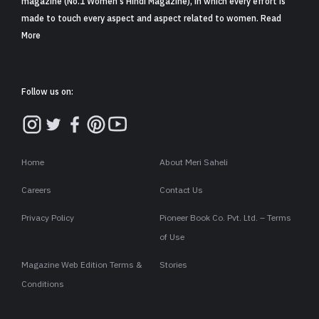
magazine (No.1 Women's Hindi Magazine), in which every effort is
made to touch every aspect and aspect related to women. Read
More
Follow us on:
Home
About Meri Saheli
Careers
Contact Us
Privacy Policy
Pioneer Book Co. Pvt. Ltd. – Terms
of Use
Magazine Web Edition Terms &
Stories
Conditions