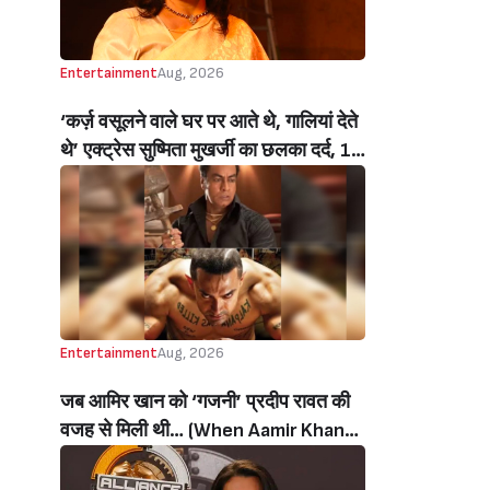
Entertainment
Aug, 2026
‘कर्ज़ वसूलने वाले घर पर आते थे, गालियां देते
थे’ एक्ट्रेस सुष्मिता मुखर्जी का छलका दर्द, 1
करोड़ का कर्ज उतारने के लिए करनी पड़ी थी
C ग्रेड फिल्में, बोलीं- ‘मैंने अपनी आत्मा बेच दी
थी’ (‘I Sold My Soul’ Actress
Sushmita Mukherjee Recalls Doing
C-Grade Films To Pay Loan)
Entertainment
Aug, 2026
जब आमिर खान को ‘गजनी’ प्रदीप रावत की
वजह से मिली थी… (When Aamir Khan
Got ‘Ghajini’ Because Of Pradeep
Rawat)