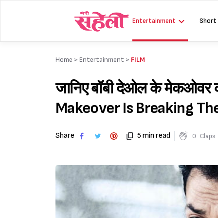
Skip
to
Entertainment
Short
content
Home >
Entertainment
>
FILM
जानिए बॉबी देओल के मेकओवर 
Makeover Is Breaking The
Share
5 min read
0
Claps