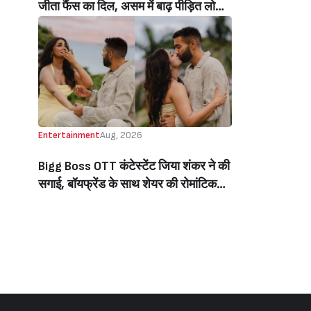
जीता फैंस का दिल, असम में बाढ़ पीड़ित लोगों
की मदद के लिए सलमान ने मिलाया NGO से
हाथ, बेघर लोगों के लिए बनवाएंगे 500 घर
(Salman Khan In Collaboration With
An NGO Will Builds Homes For 500
Flood Affected People In Assam)
Entertainment
Aug, 2026
Bigg Boss OTT कंटेस्टेंट जिया शंकर ने की
सगाई, बॉयफ्रेंड के साथ शेयर की रोमांटिक
तस्वीरें, लिखा इमोशनल नोट (Jiya Shankar
Gets Engaged To Boyfriend Kaaran
Dhanak, Shares Dreamy Photos
From The Proposal, Writes
Emotional Note)