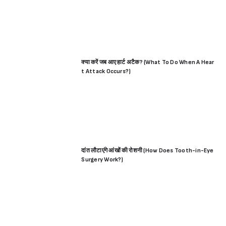
ting)
क्या करें जब आए हार्ट अटैक? (What To Do When A Hear
t Attack Occurs?)
दांत लौटाएंगे आंखों की रोशनी (How Does Tooth-in-Eye
Surgery Work?)