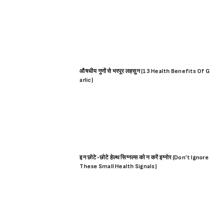
औषधीय गुणों से भरपूर लहसुन (13 Health Benefits Of G
arlic)
इन छोटे-छोटे हेल्थ सिग्नल्स को न करें इग्नोर (Don’t Ignore
These Small Health Signals)