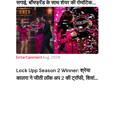
सगाई, बॉयफ्रेंड के साथ शेयर की रोमांटिक
तस्वीरें, लिखा इमोशनल नोट (Jiya Shankar
Gets Engaged To Boyfriend Kaaran
Dhanak, Shares Dreamy Photos
From The Proposal, Writes
Emotional Note)
Entertainment
Aug, 2026
Lock Upp Season 2 Winner: श्रेया
कालरा ने जीती लॉक अप 2 की ट्रॉफी, शिवांगी
जोशी को 7 वोटों से हराकर बनीं विनर, जीती 1
करोड़ की प्राइज मनी (Lock Upp Season
2 Winner: Shreya Kalra Wins The
Show, Beats Shivangi Joshi By 7
Votes, Takes Home Rs 1 Crore)