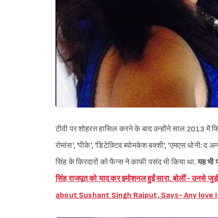
टीवी पर शोहरत हासिल करने के बाद उन्होंने साल 2013 में फिल्
रोमांस', 'पीके', 'डिटेक्टिव ब्योमकेश बक्शी', 'एमएस धोनी: द अन
सिंह के किरदारों को फैन्स ने काफी पसंद भी किया था.
यह भी पढ
सिंह राजपूत को याद कर इमोशनल हुईं सारा, बोलीं- उनसे ज
about Sushant Singh Rajput, Says- Any love I 