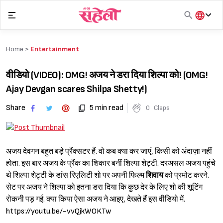
Skip
to
content
हिंदी
English
Home >
Entertainment
मराठी
वीडियो (VIDEO): OMG! अजय ने डरा दिया शिल्पा को! (OMG!
Ajay Devgan scares Shilpa Shetty!)
Share
5 min read
0
Claps
अजय देवगन बहुत बड़े प्रैंक्सटर हैं. वो कब क्या कर जाएं, किसी को अंदाज़ा नहीं
होता. इस बार अजय के प्रैंक का शिकार बनीं शिल्पा शेट्टी. दरअसल अजय पहुंचे
थे शिल्पा शेट्टी के डांस रिएलिटी शो पर अपनी फिल्म
शिवाय
को प्रमोट करने.
सेट पर अजय ने शिल्पा को इतना डरा दिया कि कुछ देर के लिए शो की शूटिंग
रोकनी पड़ गई. क्या किया ऐसा अजय ने आइए, देखते हैं इस वीडियो में.
https://youtu.be/-vvQjkWOKTw