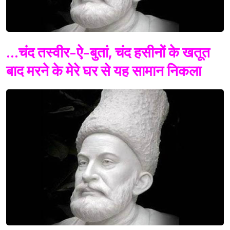
...चंद तस्वीर-ऐ-बुतां, चंद हसीनों के खतूत
बाद मरने के मेरे घर से यह सामान निकला