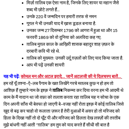
मिर्ज़ा ग़ालिब एक ऐसा नाम है, जिनके लिए शायर या महान जैसे
शब्द भी छोटे लगते हैं...
उनके 220 वें जन्मदिन पर हमारी तरफ से नमन
गूगल ने भी उनकी याद में ख़ास डूडल बनाया है.
उनका जन्म 27 दिसम्बर 1796 को आगरा में हुआ था और 15
फरवरी 1869 को वो दुनिया को अलविदा कह गए.
ग़ालिब मुग़ल काल के आख़िरी शासक बहादुर शाह ज़फ़र के
दरबारी कवि भी रहे थे.
ग़ालिब को मुख्यतः उनकी उर्दू ग़ज़लों को लिए याद किया जाता है.
आप भी पढ़ें उनकी शायरी
यह भी पढ़ें:
कोमल मन और अटल इरादे… जानें अटलजी की ये दिलचस्प बातें…
हम रहें यूँ तश्ना-ऐ-लब पैगाम के खत लिखेंगे गरचे मतलब कुछ न हो हम तो
आशिक़ हैं तुम्हारे नाम के इश्क़ ने
ग़ालिब
निकम्मा कर दिया वरना हम भी आदमी थे
Sign in
काम के मैं नादान था जो वफ़ा को तलाश करता रहा ग़ालिब यह न सोचा के एक
दिन अपनी साँस भी बेवफा हो जाएगी बे-वजह नहीं रोता इश्क़ में कोई ग़ालिब जिसे
खुद से बढ़ कर चाहो वो रूलाता ज़रूर है तेरी दुआओं में असर हो तो मस्जिद को
हिला के दिखा नहीं तो दो घूँट पी और मस्जिद को हिलता देख लफ़्ज़ों की तरतीब
मुझे बांधनी नहीं आती “ग़ालिब” हम तुम को याद करते हैं सीधी सी बात है