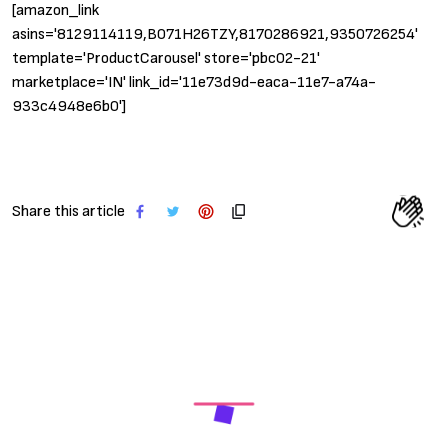
[amazon_link
asins='8129114119,B071H26TZY,8170286921,9350726254'
template='ProductCarousel' store='pbc02-21'
marketplace='IN' link_id='11e73d9d-eaca-11e7-a74a-
933c4948e6b0']
Share this article