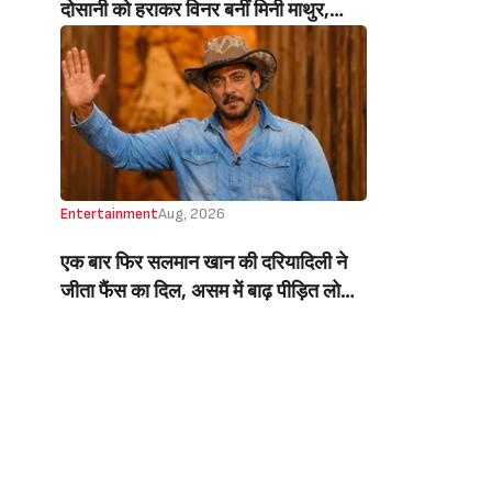
दोसानी को हराकर विनर बनीं मिनी माथुर,
इनाम में मिले 50 लाख रुपये और चमचमाती ही
ट्रॉफी (Mini Mathur Lifts Trophy
Beats Aly Goni And Ruhee Dosani)
Entertainment
Aug, 2026
एक बार फिर सलमान खान की दरियादिली ने
जीता फैंस का दिल, असम में बाढ़ पीड़ित लोगों
की मदद के लिए सलमान ने मिलाया NGO से
हाथ, बेघर लोगों के लिए बनवाएंगे 500 घर
(Salman Khan In Collaboration With
An NGO Will Builds Homes For 500
Flood Affected People In Assam)