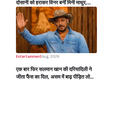
दोसानी को हराकर विनर बनीं मिनी माथुर,
इनाम में मिले 50 लाख रुपये और चमचमाती ही
ट्रॉफी (Mini Mathur Lifts Trophy
Beats Aly Goni And Ruhee Dosani)
Entertainment
Aug, 2026
एक बार फिर सलमान खान की दरियादिली ने
जीता फैंस का दिल, असम में बाढ़ पीड़ित लोगों
की मदद के लिए सलमान ने मिलाया NGO से
हाथ, बेघर लोगों के लिए बनवाएंगे 500 घर
(Salman Khan In Collaboration With
An NGO Will Builds Homes For 500
Flood Affected People In Assam)