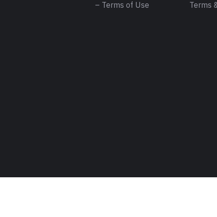
– Terms of Use
Terms &
Copyright ©2026 . All rights are reserved to Meri Saheli.