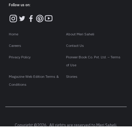
Follow us on:
Home
About Meri Saheli
Careers
Contact Us
Privacy Policy
Pioneer Book Co. Pvt. Ltd. – Terms
of Use
Magazine Web Edition Terms &
Stories
Conditions
Copyright ©2026 . All rights are reserved to Meri Saheli.