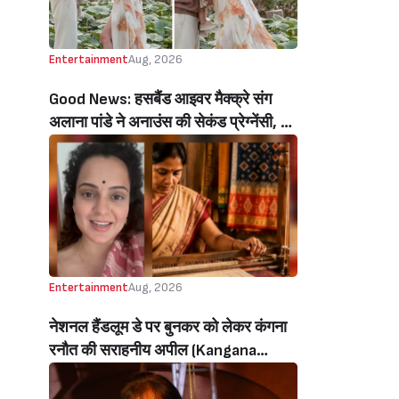
Entertainment
Aug, 2026
Good News: हसबैंड आइवर मैक्क्रे संग
अलाना पांडे ने अनाउंस की सेकंड प्रेग्नेंसी, बेटे
रिवर संग शेयर किया क्यूटेस्ट वीडियो
(Alanna Panday Announces Second
Pregnancy With Husband Ivor
Mccray, Shares Cutest Video With
Son River)
Entertainment
Aug, 2026
नेशनल हैंडलूम डे पर बुनकर को लेकर कंगना
रनौत की सराहनीय अपील (Kangana
Ranaut’s Commendable Appeal
Regarding Weavers On National