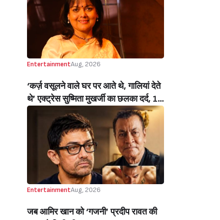
Handloom Day)
Entertainment
Aug, 2026
‘कर्ज़ वसूलने वाले घर पर आते थे, गालियां देते
थे’ एक्ट्रेस सुष्मिता मुखर्जी का छलका दर्द, 1
करोड़ का कर्ज उतारने के लिए करनी पड़ी थी
C ग्रेड फिल्में, बोलीं- ‘मैंने अपनी आत्मा बेच दी
थी’ (‘I Sold My Soul’ Actress
Sushmita Mukherjee Recalls Doing
C-Grade Films To Pay Loan)
Entertainment
Aug, 2026
जब आमिर खान को ‘गजनी’ प्रदीप रावत की