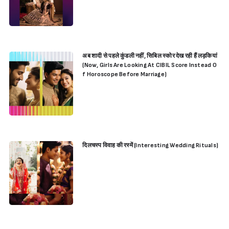
अब शादी से पहले कुंडली नहीं, सिबिल स्कोर देख रही हैं लड़कियां
(Now, Girls Are Looking At CIBIL Score Instead O
f Horoscope Before Marriage)
दिलचस्प विवाह की रस्में (Interesting Wedding Rituals)