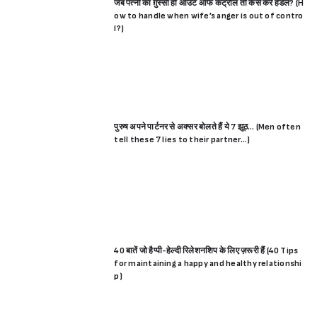
जब पत्नी का ग़ुस्सा हो आउट ऑफ कंट्रोल तो कैसे करें हैंडल? (H
ow to handle when wife’s anger is out of contro
l?)
पुरुष अपने पार्टनर से अक्सर बोलते हैं ये 7 झूठ… (Men often
tell these 7 lies to their partner…)
40 बातें जो हैप्पी-हेल्दी रिलेशनशिप के लिए ज़रूरी हैं (40 Tips
for maintaining a happy and healthy relationshi
p)