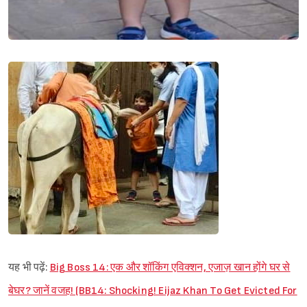
यह भी पढ़ें:
Big Boss 14: एक और शॉकिंग एविक्शन, एजाज़ खान होंगे घर से
बेघर? जानें वजह! (BB14: Shocking! Eijaz Khan To Get Evicted For