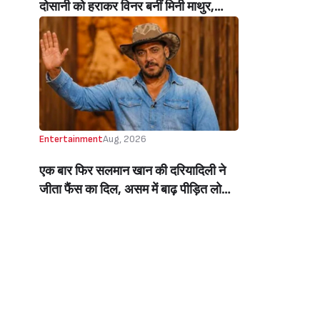
दोसानी को हराकर विनर बनीं मिनी माथुर,
इनाम में मिले 50 लाख रुपये और चमचमाती ही
ट्रॉफी (Mini Mathur Lifts Trophy
Beats Aly Goni And Ruhee Dosani)
Entertainment
Aug, 2026
एक बार फिर सलमान खान की दरियादिली ने
जीता फैंस का दिल, असम में बाढ़ पीड़ित लोगों
की मदद के लिए सलमान ने मिलाया NGO से
हाथ, बेघर लोगों के लिए बनवाएंगे 500 घर
(Salman Khan In Collaboration With
An NGO Will Builds Homes For 500
Flood Affected People In Assam)