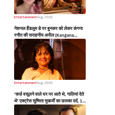
Entertainment
Aug, 2026
नेशनल हैंडलूम डे पर बुनकर को लेकर कंगना
रनौत की सराहनीय अपील (Kangana
Ranaut’s Commendable Appeal
Regarding Weavers On National
Handloom Day)
Entertainment
Aug, 2026
‘कर्ज़ वसूलने वाले घर पर आते थे, गालियां देते
थे’ एक्ट्रेस सुष्मिता मुखर्जी का छलका दर्द, 1
करोड़ का कर्ज उतारने के लिए करनी पड़ी थी
C ग्रेड फिल्में, बोलीं- ‘मैंने अपनी आत्मा बेच दी