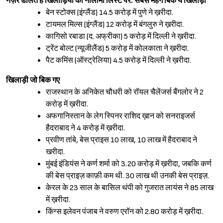
नज़र डालते हैं खिलाड़ियों की नीलामी लिस्ट पर.
सबसे महंगे बिके ये खिलाड़ी
बेन स्टोक्स (इंग्लैंड) 14.5 करोड़ में पुणे ने ख़रीदा.
टायमल मिल्स (इंग्लैंड) 12 करोड़ में बंगलुरु ने ख़रीदा.
कागिसो रबाडा (द. अफ्रीका) 5 करोड़ में दिल्ली ने ख़रीदा.
ट्रेंट बोल्ट (न्यूजीलैंड) 5 करोड़ में कोलकाता ने ख़रीदा.
पैट कमिंस (ऑस्ट्रेलिया) 4.5 करोड़ में दिल्ली ने ख़रीदा.
खिलाड़ी जो बिक गए
राजस्थान के अनिकेत चौधरी को रॉयल चैलेंजर्स बैंगलोर ने 2
करोड़ में ख़रीदा.
अफगानिस्तान के लेग स्पिनर राशिद ख़ान को सनराइजर्स
हैदराबाद ने 4 करोड़ में ख़रीदा.
प्रवीण तांबे, बेस प्राइस 10 लाख, 10 लाख में हैदराबाद ने
खरीदा.
मुंबई इंडियंस ने कर्ण शर्मा को 3.20 करोड़ में ख़रीदा, जबकि कर्ण
की बेस प्राइज़ काफ़ी कम थी. 30 लाख थी उनकी बेस प्राइज़.
केरल के 23 साल के बासिल थंपी को गुजरात लायंस ने 85 लाख
में ख़रीदा.
किंग्स इलेवन पंजाब ने वरुण एरॉन को 2.80 करोड़ में ख़रीदा.