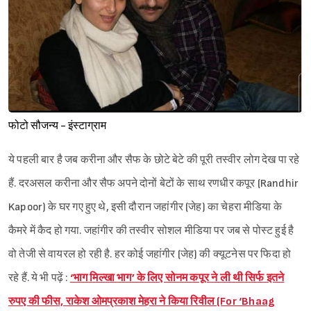
फोटो सौजन्य - इंस्टाग्राम
ये पहली बार है जब करीना और सैफ के छोटे बेटे की पूरी तस्वीर लोग देख पा रहे
हैं. दरअसल करीना और सैफ अपने दोनों बेटों के साथ रणधीर कपूर (Randhir
Kapoor) के घर गए हुए थे, इसी दौरान जहांगीर (जेह) का चेहरा मीडिया के
कैमरे में कैद हो गया. जहांगीर की तस्वीर सोशल मीडिया पर जब से पोस्ट हुई है
वो तेजी से वायरल हो रही है. हर कोई जहांगीर (जेह) की क्यूटनेस पर फिदा हो
रहे हैं. ये भी पढ़ें :
‘भाग मिल्खा भाग’ के लिए सोनम कपूर ने ली थी सिर्फ इतने
रुपए की फीस, राकेश ओमप्रकाश मेहरा ने किया रिवील (For ‘Bhaag