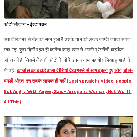
फोटो सौजन्य - इंस्टाग्राम
बता दें कि जब से जेह का जन्म हुआ है उसके नाम को लेकर काफी ज्यादा बवाल
मचा रहा. कुछ दिनों पहले ही करीना कपूर खान ने अपनी प्रेगनेंसी बाइबिल
लॉन्च की है. जिसमें जेह की फोटो के नीचे उनका नाम जहांगीर लिखा हुआ है. ये
भी पढ़ें :
काजोल का बर्थडे वाला वीडियो देख गुस्से से आग बबूला हुए लोग, बोले-
घमंडी औरत, इन सबके लायक ही नहीं (Seeing Kajol’s Video, People
Got Angry With Anger, Said- Arrogant Woman, Not Worth
All This)