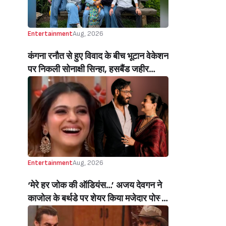
Entertainment
Aug, 2026
कंगना रनौत से हुए विवाद के बीच भूटान वेकेशन
पर निकली सोनाक्षी सिन्हा, हसबैंड जहीर
इकबाल और इन लॉज संग क्वालिटी टाइम स्पेंड
करती हुई नज़र आईं एक्ट्रेस, वायरल हुईं
तस्वीरें और वीडियोज (Amid Clash With
Kangana Ranaut Sonakshi Sinha
Spends Quality Time With Husband
Zaheer Iqbal & In Laws In Bhutan)
Entertainment
Aug, 2026
‘मेरे हर जोक की ऑडियंस…’ अजय देवगन ने
काजोल के बर्थडे पर शेयर किया मजेदार पोस्ट,
हंसती-ठहाका लगाती काजोल पर लुटाया प्यार
(My Best Joke Has Had The Same