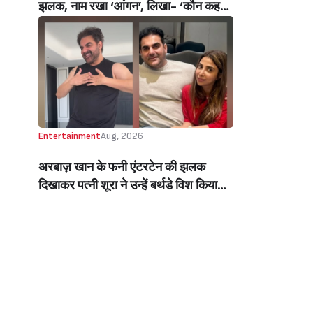
झलक, नाम रखा ‘आंगन’, लिखा- ‘कौन कहता
है सपने पूरे नहीं होते’ (Manisha Rani
Shares Glimpse Of Her Luxurious
New House In Mumbai, Names It
‘Aangan’, Says- ‘Who Says Dreams
Don’t Come True?’)
Entertainment
Aug, 2026
अरबाज़ खान के फनी एंटरटेन की झलक
दिखाकर पत्नी शूरा ने उन्हें बर्थडे विश किया
(Arbaaz Khan’s Wife, Sshura,
Wished Him A Happy Birthday By
Sharing A Glimpse Of His Fun,
Entertaining Side)