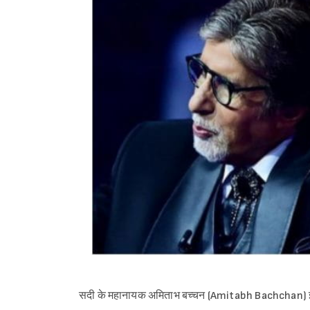
सदी के महानायक अमिताभ बच्चन (Amitabh Bachchan) इन दिन