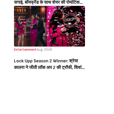
सगाई, बॉयफ्रेंड के साथ शेयर की रोमांटिक
तस्वीरें, लिखा इमोशनल नोट (Jiya Shankar
Gets Engaged To Boyfriend Kaaran
Dhanak, Shares Dreamy Photos
From The Proposal, Writes
Emotional Note)
Entertainment
Aug, 2026
Lock Upp Season 2 Winner: श्रेया
कालरा ने जीती लॉक अप 2 की ट्रॉफी, शिवांगी
जोशी को 7 वोटों से हराकर बनीं विनर, जीती 1
करोड़ की प्राइज मनी (Lock Upp Season
2 Winner: Shreya Kalra Wins The
Show, Beats Shivangi Joshi By 7
Votes, Takes Home Rs 1 Crore)