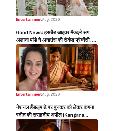
Entertainment
Aug, 2026
Good News: हसबैंड आइवर मैक्क्रे संग
अलाना पांडे ने अनाउंस की सेकंड प्रेग्नेंसी, बेटे
रिवर संग शेयर किया क्यूटेस्ट वीडियो
(Alanna Panday Announces Second
Pregnancy With Husband Ivor
Mccray, Shares Cutest Video With
Son River)
Entertainment
Aug, 2026
नेशनल हैंडलूम डे पर बुनकर को लेकर कंगना
रनौत की सराहनीय अपील (Kangana
Ranaut’s Commendable Appeal
Regarding Weavers On National