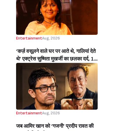
Handloom Day)
Entertainment
Aug, 2026
‘कर्ज़ वसूलने वाले घर पर आते थे, गालियां देते
थे’ एक्ट्रेस सुष्मिता मुखर्जी का छलका दर्द, 1
करोड़ का कर्ज उतारने के लिए करनी पड़ी थी
C ग्रेड फिल्में, बोलीं- ‘मैंने अपनी आत्मा बेच दी
थी’ (‘I Sold My Soul’ Actress
Sushmita Mukherjee Recalls Doing
C-Grade Films To Pay Loan)
Entertainment
Aug, 2026
जब आमिर खान को ‘गजनी’ प्रदीप रावत की