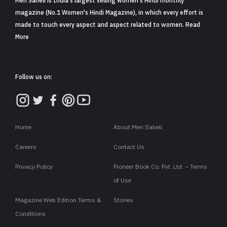
Meri Saheli is India's largest selling women's Hindi monthly
magazine (No.1 Women's Hindi Magazine), in which every effort is
made to touch every aspect and aspect related to women. Read
More
Follow us on:
Home
About Meri Saheli
Careers
Contact Us
Privacy Policy
Pioneer Book Co. Pvt. Ltd. – Terms
of Use
Magazine Web Edition Terms &
Stories
Conditions