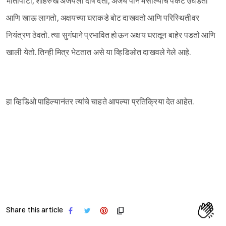
भीतीपोटी, शाहरुख अजयला दोष देतो, अजय पान मसाल्याचे पॅकेट उघडतो
आणि खाऊ लागतो, अक्षयच्या घराकडे बोट दाखवतो आणि परिस्थितीवर
नियंत्रण ठेवतो. त्या सुगंधाने प्रभावित होऊन अक्षय घरातून बाहेर पडतो आणि
खाली येतो. तिन्ही मित्र भेटतात असे या व्हिडिओत दाखवले गेले आहे.
हा व्हिडिओ पाहिल्यानंतर त्यांचे चाहते आपल्या प्रतिक्रिया देत आहेत.
Share this article