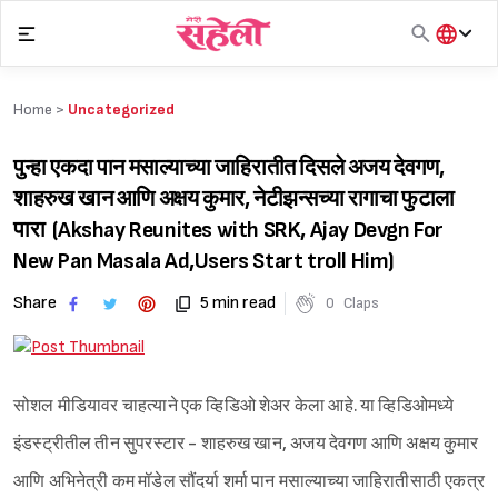
Skip
to
content
हिंदी
English
Home >
Uncategorized
मराठी
पुन्हा एकदा पान मसाल्याच्या जाहिरातीत दिसले अजय देवगण,
शाहरुख खान आणि अक्षय कुमार, नेटीझन्सच्या रागाचा फुटाला
पारा (Akshay Reunites with SRK, Ajay Devgn For
New Pan Masala Ad,Users Start troll Him)
Share
5 min read
0
Claps
सोशल मीडियावर चाहत्याने एक व्हिडिओ शेअर केला आहे. या व्हिडिओमध्ये
इंडस्ट्रीतील तीन सुपरस्टार - शाहरुख खान, अजय देवगण आणि अक्षय कुमार
आणि अभिनेत्री कम मॉडेल सौंदर्या शर्मा पान मसाल्याच्या जाहिरातीसाठी एकत्र