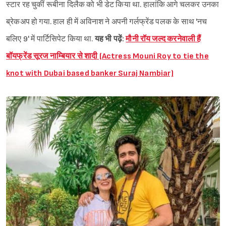
स्टार रह चुकीं रूबीना दिलैक को भी डेट किया था. हालांकि आगे चलकर उनका
ब्रेकअप हो गया. हाल ही में अविनाश ने अपनी गर्लफ्रेंड पलक के साथ 'नच
बलिए 9' में पार्टिसिपेट किया था.
यह भी पढ़ें:
मौनी रॉय जल्द करनेवाली हैं
बॉयफ्रेंड सूरज नाम्बियार से शादी (Actress Mouni Roy to tie the
knot with Dubai based banker Suraj Nambiar)