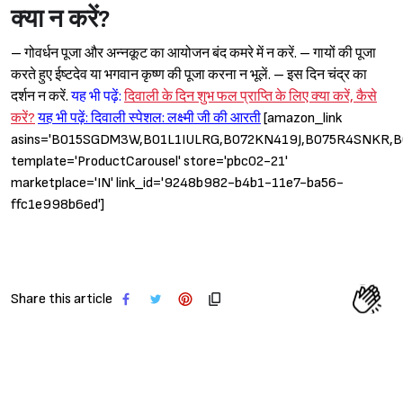
क्या न करें?
– गोवर्धन पूजा और अन्नकूट का आयोजन बंद कमरे में न करें. – गायों की पूजा
करते हुए ईष्टदेव या भगवान कृष्ण की पूजा करना न भूलें. – इस दिन चंद्र का
दर्शन न करें.
यह भी पढ़ें:
दिवाली के दिन शुभ फल प्राप्ति के लिए क्या करें, कैसे
करें?
यह भी पढ़ें: दिवाली स्पेशल: लक्ष्मी जी की आरती
[amazon_link
asins='B015SGDM3W,B01L1IULRG,B072KN419J,B075R4SNKR,
template='ProductCarousel' store='pbc02-21'
marketplace='IN' link_id='9248b982-b4b1-11e7-ba56-
ffc1e998b6ed']
Share this article