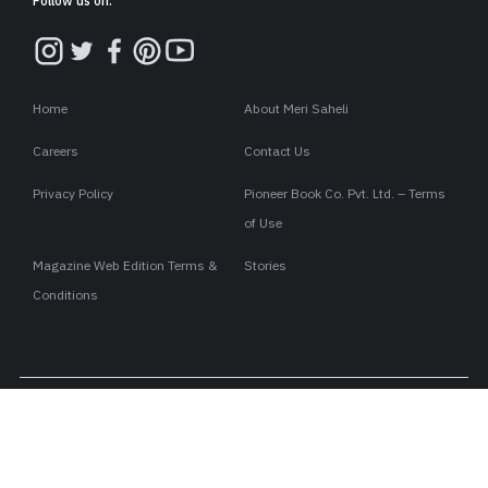
Follow us on:
Home
About Meri Saheli
Careers
Contact Us
Privacy Policy
Pioneer Book Co. Pvt. Ltd. – Terms
of Use
Magazine Web Edition Terms &
Stories
Conditions
Copyright ©2026 . All rights are reserved to Meri Saheli.