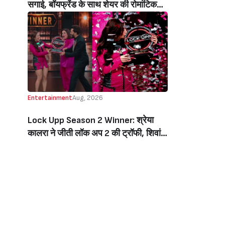
सगाई, बॉयफ्रेंड के साथ शेयर की रोमांटिक
तस्वीरें, लिखा इमोशनल नोट (Jiya Shankar
Gets Engaged To Boyfriend Kaaran
Dhanak, Shares Dreamy Photos
From The Proposal, Writes
Emotional Note)
Entertainment
Aug, 2026
Lock Upp Season 2 Winner: श्रेया
कालरा ने जीती लॉक अप 2 की ट्रॉफी, शिवांगी
जोशी को 7 वोटों से हराकर बनीं विनर, जीती 1
करोड़ की प्राइज मनी (Lock Upp Season
2 Winner: Shreya Kalra Wins The
Show, Beats Shivangi Joshi By 7
Votes, Takes Home Rs 1 Crore)