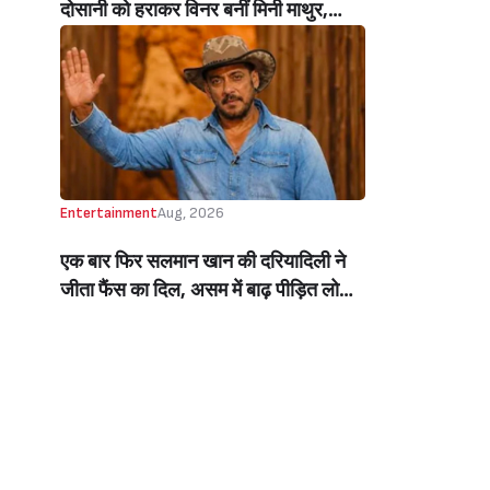
दोसानी को हराकर विनर बनीं मिनी माथुर,
इनाम में मिले 50 लाख रुपये और चमचमाती ही
ट्रॉफी (Mini Mathur Lifts Trophy
Beats Aly Goni And Ruhee Dosani)
Entertainment
Aug, 2026
एक बार फिर सलमान खान की दरियादिली ने
जीता फैंस का दिल, असम में बाढ़ पीड़ित लोगों
की मदद के लिए सलमान ने मिलाया NGO से
हाथ, बेघर लोगों के लिए बनवाएंगे 500 घर
(Salman Khan In Collaboration With
An NGO Will Builds Homes For 500
Flood Affected People In Assam)