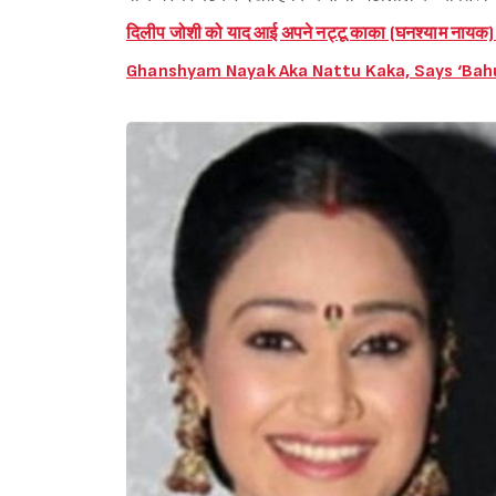
दिलीप जोशी को याद आई अपने नट्टू काका (घनश्याम नायक)
Ghanshyam Nayak Aka Nattu Kaka, Says ‘Bahu