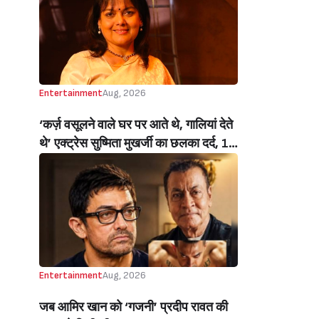
Handloom Day)
Entertainment
Aug, 2026
‘कर्ज़ वसूलने वाले घर पर आते थे, गालियां देते
थे’ एक्ट्रेस सुष्मिता मुखर्जी का छलका दर्द, 1
करोड़ का कर्ज उतारने के लिए करनी पड़ी थी
C ग्रेड फिल्में, बोलीं- ‘मैंने अपनी आत्मा बेच दी
थी’ (‘I Sold My Soul’ Actress
Sushmita Mukherjee Recalls Doing
C-Grade Films To Pay Loan)
Entertainment
Aug, 2026
जब आमिर खान को ‘गजनी’ प्रदीप रावत की