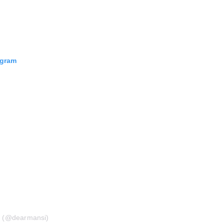
agram
a (@dearmansi)