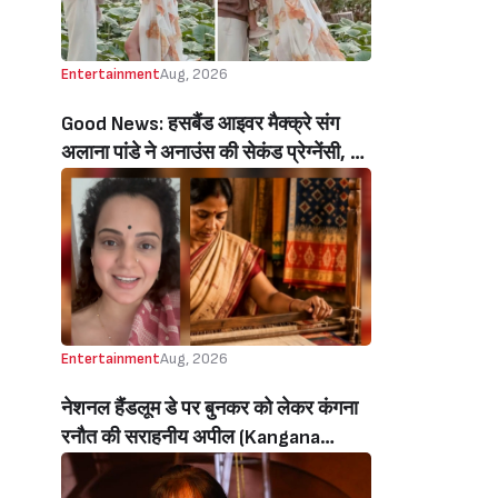
Entertainment
Aug, 2026
Good News: हसबैंड आइवर मैक्क्रे संग
अलाना पांडे ने अनाउंस की सेकंड प्रेग्नेंसी, बेटे
रिवर संग शेयर किया क्यूटेस्ट वीडियो
(Alanna Panday Announces Second
Pregnancy With Husband Ivor
Mccray, Shares Cutest Video With
Son River)
Entertainment
Aug, 2026
नेशनल हैंडलूम डे पर बुनकर को लेकर कंगना
रनौत की सराहनीय अपील (Kangana
Ranaut’s Commendable Appeal
Regarding Weavers On National