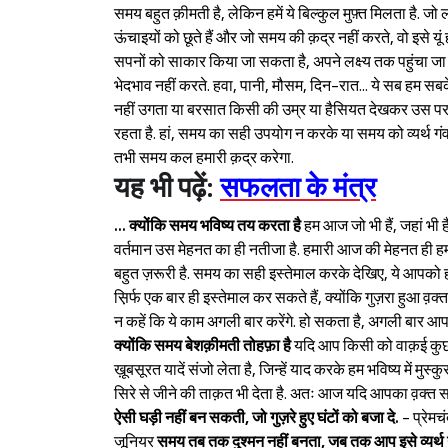
समय बहुत क़ीमती है, लेकिन हमें ये बिल्कुल मुफ़्त मिलता है.
ऊंचाइयों को छूते हैं और जो समय की क़द्र नहीं करते, वो इसे य
सपनों को साकार किया जा सकता है, अपने लक्ष्य तक पहुंचा ज
भेदभाव नहीं करते. हवा, पानी, मौसम, दिन-रात... ये सब हम सबके
नहीं उगता या बरसात किसी की उम्र या हैसियत देखकर उस पर 
रहता है. हां, समय का सही उपयोग न करके या समय को व्यर्थ ग
तभी समय कल हमारी क़द्र करेगा.
यह भी पढ़ें:
सफलता के मंत्र
... क्योंकि समय भविष्य तय करता है
हम आज जो भी हैं, जहां भी ह
वर्तमान उस मेहनत का ही नतीजा है. हमारी आज की मेहनत ह
बहुत ज़रूरी है. समय का सही इस्तेमाल करके देखिए, ये आपको ह
स़िर्फ एक बार ही इस्तेमाल कर सकते हैं, क्योंकि गुज़रा हु
न कहें कि ये काम अगली बार करेंगे. हो सकता है, अगली बार आप व
क्योंकि समय बेशक़ीमती तोहफ़ा है
यदि आप किसी को वाक़ई कुछ दे
ख़ूबसूरत यादें संजो लेता है, जिन्हें याद करके हम भविष्य में मुस
सिरे से जीने की ताक़त भी देता है. अतः आज यदि आपका व़क्त स
ऐसी घड़ी नहीं बन सकती, जो गुज़रे हुए घंटों को बजा दे.
- प्रेमच
जूनियर
समय तब तक दुश्मन नहीं बनता, जब तक आप इसे व्यर्थ ग