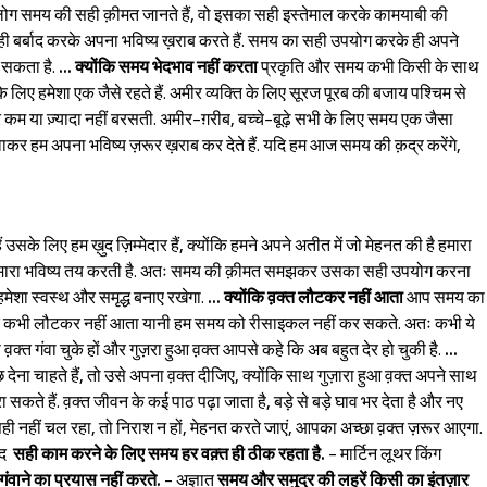
 जो लोग समय की सही क़ीमत जानते हैं, वो इसका सही इस्तेमाल करके कामयाबी की
ूं ही बर्बाद करके अपना भविष्य ख़राब करते हैं. समय का सही उपयोग करके ही अपने
ा सकता है.
... क्योंकि समय भेदभाव नहीं करता
प्रकृति और समय कभी किसी के साथ
 लिए हमेशा एक जैसे रहते हैं. अमीर व्यक्ति के लिए सूरज पूरब की बजाय पश्‍चिम से
कम या ज़्यादा नहीं बरसती. अमीर-ग़रीब, बच्चे-बूढ़े सभी के लिए समय एक जैसा
ंवाकर हम अपना भविष्य ज़रूर ख़राब कर देते हैं. यदि हम आज समय की क़द्र करेंगे,
ैं उसके लिए हम ख़ुद ज़िम्मेदार हैं, क्योंकि हमने अपने अतीत में जो मेहनत की है हमारा
ी हमारा भविष्य तय करती है. अतः समय की क़ीमत समझकर उसका सही उपयोग करना
मेशा स्वस्थ और समृद्ध बनाए रखेगा.
... क्योंकि व़क्त लौटकर नहीं आता
आप समय का
आ व़क्त कभी लौटकर नहीं आता यानी हम समय को रीसाइकल नहीं कर सकते. अतः कभी ये
़क्त गंवा चुके हों और गुज़रा हुआ व़क्त आपसे कहे कि अब बहुत देर हो चुकी है.
...
ना चाहते हैं, तो उसे अपना व़क्त दीजिए, क्योंकि साथ गुज़ारा हुआ व़क्त अपने साथ
्कुरा सकते हैं. व़क्त जीवन के कई पाठ पढ़ा जाता है, बड़े से बड़े घाव भर देता है और नए
ही नहीं चल रहा, तो निराश न हों, मेहनत करते जाएं, आपका अच्छा व़क्त ज़रूर आएगा.
ंद
सही काम करने के लिए समय हर वक़्त ही ठीक रहता है.
- मार्टिन लूथर किंग
ंवाने का प्रयास नहीं करते.
- अज्ञात
समय और समुद्र की लहरें किसी का इंतज़ार