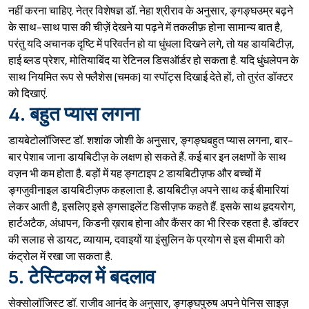
नहीं करना चाहिए. नेत्र विशेषज्ञ डॉ. नेहा श्रीराव के अनुसार, ङ्गङ्घउम्र बढ़ने
के साथ-साथ पास की चीज़ें देखने या पढ़ने में तकलीफ़ होना सामान्य बात है,
परंतु यदि अचानक दृष्टि में परिवर्तन हो या धुंधला दिखने लगे, तो यह डायबिटीज़,
हाई ब्लड प्रेशर, मोतियाबिंद या रेटिनल डिसऑर्डर हो सकता है. यदि धुंधलेपन के
साथ नियमित रूप से फ्लैशेस (चमक) या स्पॉट्स दिखाई देते हों, तो तुरंत डॉक्टर
को दिखाएं.
4. बहुत प्यास लगना
डायबेटोलॉजिस्ट डॉ. शशांक जोशी के अनुसार, ङ्गङ्घबहुत प्यास लगना, बार-
Sign in
बार पेशाब जाना डायबिटीज़ के लक्षण हो सकते हैं. कई बार इन लक्षणों के साथ
वज़न भी कम होता है. बड़ों में यह ङ्गटाइप 2 डायबिटीज़फ और बच्चों में
ङ्गजुवीनाइल डायबिटीज़फ कहलाता है. डायबिटीज़ अपने साथ कई बीमारियां
लेकर आती है, इसलिए इसे ङ्गसाइलेंट डिसीज़फ कहते हैं. इसके साथ हृदयरोग,
हार्टअटैक, अंधापन, किडनी ख़राब होना और कैंसर का भी रिस्क रहता है. डॉक्टर
की सलाह से डायट, व्यायाम, दवाइयों या इंसुलिन के प्रयोग से इस बीमारी को
कंट्रोल में रखा जा सकता है.
5. टेस्टिकल में बदलाव
सेक्सोलॉजिस्ट डॉ. राजीव आनंद के अनुसार, ङ्गङ्घपुरुष अपने पेनिस साइज़