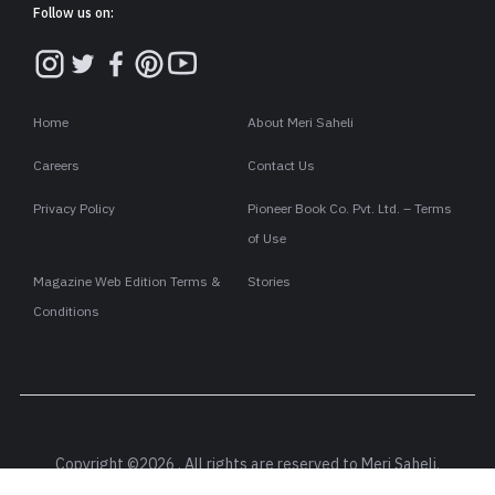
Follow us on:
Home
About Meri Saheli
Careers
Contact Us
Privacy Policy
Pioneer Book Co. Pvt. Ltd. – Terms
of Use
Magazine Web Edition Terms &
Stories
Conditions
Copyright ©2026 . All rights are reserved to Meri Saheli.