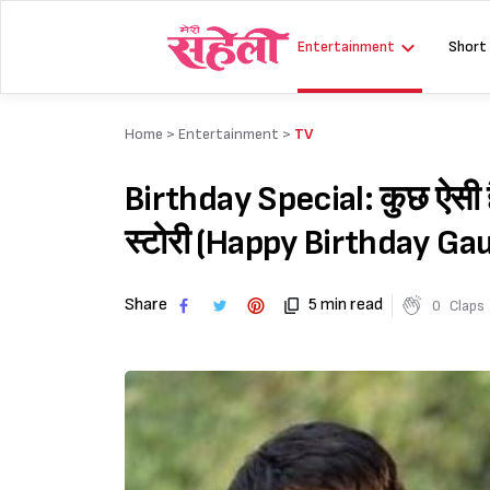
Skip
to
Entertainment
Short
content
Home >
Entertainment
>
TV
Birthday Special: कुछ ऐसी है
स्टोरी (Happy Birthday G
Share
5 min read
0
Claps