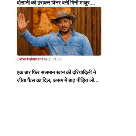
दोसानी को हराकर विनर बनीं मिनी माथुर,
इनाम में मिले 50 लाख रुपये और चमचमाती ही
ट्रॉफी (Mini Mathur Lifts Trophy
Beats Aly Goni And Ruhee Dosani)
Entertainment
Aug, 2026
एक बार फिर सलमान खान की दरियादिली ने
जीता फैंस का दिल, असम में बाढ़ पीड़ित लोगों
की मदद के लिए सलमान ने मिलाया NGO से
हाथ, बेघर लोगों के लिए बनवाएंगे 500 घर
(Salman Khan In Collaboration With
An NGO Will Builds Homes For 500
Flood Affected People In Assam)