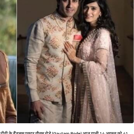
ुके टीवी के हैंडसम एक्टर गौतम रोडे (Gautam Rode) आज यानी 14 अगस्त को 41