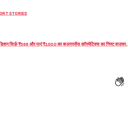
– SHORT STORIES
एडिशन सिर्फ़ ₹599 और पाएं ₹1000 का कलरएसेंस कॉस्मेटिक्स का गिफ्ट वाउचर.