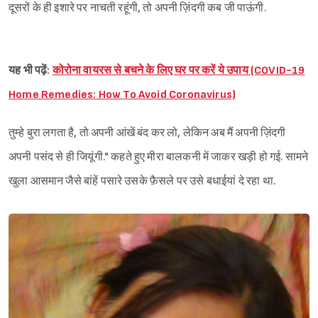
Sign in
दूसरों के ही इशारे पर नाचती रहूंगी, तो अपनी ज़िंदगी कब जी पाऊंगी.
यह भी पढ़ें:
कोरोना वायरस से बचने के लिए घर पर करें ये उपाय (COVID-19
Home Remedies: How To Avoid Coronavirus)
तुम्हे बुरा लगता है, तो अपनी आंखें बंद कर लो, लेकिन अब मैं अपनी ज़िंदगी
अपनी पसंद से ही जियूंगी." कहते हुए मीरा बालकनी में जाकर खड़ी हो गई. सामने
खुला आसमान जैसे बांहें पसारे उसके फ़ैसले पर उसे बधाईयां दे रहा था.