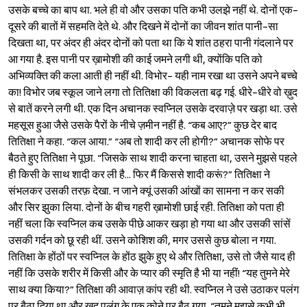
उसके बच्चे का बाप था. भले ही वो और उसका पति कभी उलझे नहीं थे. दोनों एक-
दूसरे की बातों में सहमति देते थे. और दिखने में दोनों का जीवन शांत पानी-सा
दिखता था, पर अंदर ही अंदर दोनों को पता था कि ये शांत ठहरा पानी गंदलाने पर
आ गया है. इस पानी पर ख़ामोशी की काई जमने लगी थी, क्योंकि पति को
अभिव्यक्ति की कला आती ही नहीं थी. विभोर- यही नाम रखा था उसने अपने बच्चे
का! विभोर जब स्कूल जाने लगा तो तितिक्षा की विकलता बढ़ गई. धीरे-धीरे वो ख़ुद
से बातें करने लगी थी. एक दिन अचानक स्वप्निल उसके दरवाज़े पर खड़ा था. उसे
महसूस हुआ जैसे उसके पैरों के नीचे ज़मीन नहीं है. “कब आए?” कुछ देर बाद
तितिक्षा ने कहा. “कल आया.” “अब तो शादी कर ली होगी?” अचानक सोफे पर
बैठते हुए तितिक्षा ने पूछा. “जिसके साथ शादी करना चाहता था, उसने मुझसे पहले
ही किसी के साथ शादी कर ली है... फिर मैं किससे शादी करूं?” तितिक्षा ने
संभलकर उसकी तरफ़ देखा. न जाने क्यूं उसकी आंखों का सामना न कर सकी
और सिर झुका लिया. दोनों के बीच गहरी ख़ामोशी छाई रही. तितिक्षा को पता ही
नहीं चला कि स्वप्निल कब उसके पीछे आकर खड़ा हो गया था और उसकी सांसें
उसकी गर्दन को छू रही थीं. उसने कोशिश की, मगर उससे कुछ बोला न गया.
तितिक्षा के होंठों पर स्वप्निल के होंठ झुके हुए थे और तितिक्षा, उसे तो जैसे याद ही
नहीं कि उसके शरीर में किसी और के प्यार की स्मृति है भी या नहीं! “यह तुमने मेरे
साथ क्या किया?” तितिक्षा की आवाज़ कांप रही थी. स्वप्निल ने उसे उठाकर पलंग
पर बैठा दिया था और ख़ुद पलंग के एक कोने पर बैठ गया. “तुमने मुझसे कभी भी