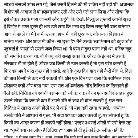
सोचते उसकी आंख लग गई, जैसे उसमें हिलने की भी शक्ति नहीं रही थी. अचानक
विभोर की आवाज़ से वो हड़बड़ाकर उठी और उसे गले लगा लिया और सोचा कि
इसे लेकर उसके पास जाऊंगी और कहूंगी कि देखो, बिल्कुल तुम्हारी अपनी सूरत
है विभोर में. मगर दूसरे ही क्षण उसे लगा कि भला वह किस तरह मेरी बात मानेगा?
आज से पहले तो मैंने कभी उसका हाथ भी नहीं छुआ था, कौन-सा विज्ञान ये
मानेगा भला? और आज भी कौन-सा छुआ है? मैंने उसके स्वाभिमान को बहुत चोट
पहुंचाई है. सालों से उसने जब्त किया था. ये प्रेम में कुछ पाना नहीं था, बल्कि ख़ुद
को समर्पित करना था. वो ये क्यूं नहीं समझ सका कि औरत के इंकार में उसके
संस्कार भी तो होते हैं. औरत जब किसी से प्यार करती है तो पूरा प्रेम करती है.
फिर वह अपने पास कुछ नहीं रखती. आगे के कुछ दिन याद नहीं कैसे बीते थे. दिल
की बात किसी से कह नहीं सकती थी. और एक दिन पता चला कि स्वप्निल शहर
छोड़कर कहीं और चला गया. उस रात अधिकांशतः नींद तितिक्षा के सिरहाने ही
बैठी रही. तितिक्षा को अपनी पराजय को स्वीकार करने का एक अजीब साहस हुआ.
उसने सोचा कि कम से कम मैं अपने पति से सच तो बोल सकती हूं. एक रात
तितिक्षा ये साहस अपने होंठों पर ले आई, “मैं यहां नहीं रहना चाहती.” “क्यों?”
उसके पति ने आश्‍चर्य से पूछा. “मैं सदा आपका आदर करती हूं, पर सोचती हूं कि
किसी का आदर करना ही काफ़ी नहीं होता.” प्रहर पथराई आंखों से उसे देख रहा
था. “तुम्हें क्या तकलीफ़ है तितिक्षा?” “आपकी दी हुई कोई तकलीफ़ नहीं है.”
“फिर...? ये सब क्या है?” “बस, इतना कि मुझे यहां सब कुछ निर्जीव-सा लगता है.”