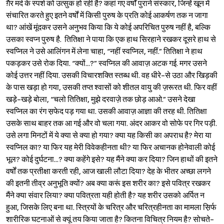
ग़ैर मर्द के स्पर्श को उत्सुक हो रही है? कहां गए वर्षों पुराने संस्कार, जिन्हें खून में
संचारित करते हुए इतने वर्षों में किसी पुरुष के प्रति कोई आकर्षण तक न जागा
था? आंखें मूंदकर उसने अनुभव किया कि ये कोई अपरिचित पुरुष नहीं है, बल्कि
उसका स्वप्न पुरुष है.
तितिक्षा ने पाया कि एक हाथ सिरहाने रखकर दूसरे हाथ से
स्वप्निल ने उसे आलिंगन में लेना चाहा, “नहीं स्वप्निल, नहीं.” तितिक्षा ने हाथ
पकड़कर उसे रोक दिया. “क्यों...?” स्वप्निल की आवाज़ अटक गई. मगर उसने
कोई उत्तर नहीं दिया. उसकी विचारशक्ति स्तब्ध थी. वह धीरे-से उठा और खिड़की
के पास खड़ा हो गया, उसकी तप्त श्‍वासों को शीतल वायु की ज़रूरत थी. फिर वहीं
खड़े-खड़े बोला, “चलो तितिक्षा, मुझे दरवाज़े तक छोड़ आओ.” उसने देखा
स्वप्निल का रंग स़फेद पड़ गया था. उसकी आवाज़ आज्ञा की तरह थी. तितिक्षा
उसके साथ बाहर तक आ गई और वो चला गया. अंदर आकर वो सोफे पर गिर पड़ी.
उसे लगा मिनटों में ये क्या से क्या हो गया? क्या यह किसी का अपराध है? मेरा या
स्वप्निल का? या फिर यह मेरी विवेकहीनता थी? या फिर अचानक होनेवाली कोई
भूल? कोई दुर्घटना...? क्या कहेंगे इसे? यह मैंने क्या कर दिया? जिन हाथों की इतने
वर्षों तक प्रतीक्षा करती रही, आज खाली लौटा दिया? देह के भीतर अच्छा लगने
की इतनी तीव्र अनुभूति क्यों? अब क्या करूं इस शरीर का? इसे पवित्र रखकर
मैंने क्या संवार लिया? क्या पवित्रता यही होती है? यह शरीर उसको अर्पित न
हुआ, जिसके लिए बना था. स्त्रियों के चरित्र और चरित्रहीनता का मामला स़िर्फ
शारीरिक घटनाओं से क्यूं तय किया जाता है? कितना विचित्र नियम है? सोचते-