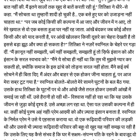
बात नहीं की. मैं इतने सालों तक ख़ुद से बातें करती रही हूं.” तितिक्षा ने धीरे-से
कहा. “मैं सोचता था तुम्हारी शादी हो चुकी है... एक बसे हुए घर को उजाड़ना नहीं
चाहता था.” “पर जब कोई किसी की कल्पना में आ जाए और जीवन में न आए, तो
मेरे ख़याल से वो एक बसता हुआ घर नहीं रह जाता. आंखें बंदकर जब कोई औरत
किसी और को याद करती है, पर आंखें खोलकर किसी दूसरे का चेहरा देखती है तो
इससे बड़ा झूठ और क्या हो सकता है?” तितिक्षा ने नज़रें स्वप्निल के चेहरे पर गड़ा
दीं. “मैं क़ानून नहीं समझती, धर्म नहीं समझती, समझती हूं तो स़िर्फ इंसान को और
इंसान के सरल स्वभाव को.” “मैंने ये सोचा ही नहीं था कि तुम भी मुझसे प्यार कर
सकती हो, क्योंकि समाज के इस ढांचे को तोड़ना सरल नहीं होता. मैंने कई वर्ष
सोचने में ही बिता दिए. मैं अंदर और बाहर से एक होकर जीना चाहता हूं, पर आज
मेरा सब्र टूट गया है.” स्वप्निल बोलते-बोलते मेरे सामने घुटनों के बल बैठ गया.
उसके हाथ तितिक्षा के घुटनों पर थे और आंखें जैसे तरल होकर उसकी आंखों में
समाई जा रही थीं. उसे हैरानी हो रही थी- विश्‍वास नहीं हो रहा था कि यह उसके
जीवन से जुड़ा कोई दृश्य है. उसे अच्छा लग रहा था. ऐसा पल उसकी कल्पना में ही
था. कहीं कोई पुरुष अहं नहीं! प्रेम आदमी को और ज़्यादा इंसान बनाता है. स्वप्निल
के निर्मल प्रेम ने उसे ये एहसास कराया था. वो एक रूढ़िवादी परिवार की लड़की
थी और उससे भी ज़्यादा रूढ़िवादी परिवार की बहू! वो ख़ुद यह नहीं समझ पा रही है
कि उसके लिए यह कैसे संभव है कि घर में सक्षम-संपन्न पति के रहने के बावजूद वो