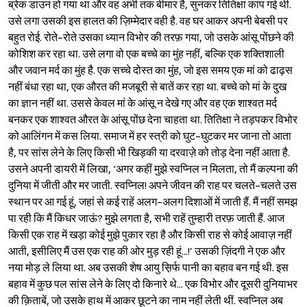
ब्रेक डाउन हो गया था और वह अभी तक बीमार है, सुनकर तितिक्षा कांप गई थी.
उसे लगा उसकी इस हालत की ज़िम्मेदार वही है. वह घर आकर अपनी बेबसी पर
बहुत रोई. रोते-रोते उसका ध्यान विभोर की तरफ़ गया, जो उसके आंसू पोंछने की
कोशिश कर रहा था. उसे लगा वो एक बच्चे का मुंह नहीं, बल्कि एक शक्तिशाली
और जवान मर्द का मुंह है. एक सच्चे दोस्त का मुंह, जो इस समय एक मां को ढाढ़स
नहीं बंधा रहा था, एक औरत की मजबूरी से बातें कर रहा था. बच्चे को मां के दुख
का ज्ञान नहीं था. उससे केवल मां के आंसू न देखे गए और वह एक शाश्‍वत मर्द
बनकर एक शाश्‍वत औरत के आंसू पोंछ देना चाहता था. तितिक्षा ने तड़पकर विभोर
को आलिंगन में कस लिया. समाज में हर स्त्री को घुट-घुटकर मर जाना तो आता
है, पर सांस लेने के लिए किसी भी खिड़की या दरवाज़े को तोड़ देना नहीं आता है.
उसने अपनी डायरी में लिखा, ‘अगर कहीं मुझे स्वप्निल न मिलता, तो मैं कल्पना की
दुनिया में जीती और मर जाती. स्वप्निल! अपने जीवन की राह पर चलते-चलते उस
स्थान पर आ गई हूं, जहां से कई राहें अलग-अलग दिशाओं में जाती हैं. मैं नहीं समझ
पा रही कि मैं किधर जाऊं? मुझे लगता है, सभी राहें तुम्हारी तरफ़ जाती हैं. आज
किसी एक राह में खड़ा कोई मुझे पुकार रहा है और किसी राह से कोई आवाज़ नहीं
आती, इसीलिए मैं उस एक राह की ओर मुड़ रही हूं...!’ उसकी ज़िंदगी ने एक और
नया मोड़ ले लिया था. अब उसकी शेष आयु स़िर्फ पानी का बहाव बन गई थी. इस
बहाव में कुछ पल सांस लेने के लिए दो किनारे थे... एक विभोर और दूसरी दुनियाभर
की क़िताबें, जो उसके हाथ में आकर छूटने का नाम नहीं लेती थीं. स्वप्निल अब