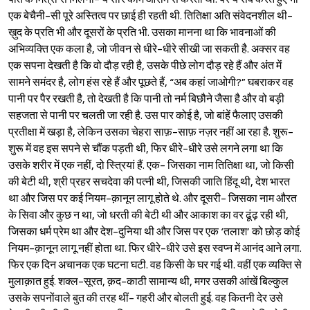
एक बेचैनी-सी पूरे अस्तित्व पर छाई ही रहती थी. तितिक्षा अति संवेदनशील थी-
ख़ुद के प्रति भी और दूसरों के प्रति भी. उसका मानना था कि भावनाओं की
अभिव्यक्ति एक कला है, जो जीवन से धीरे-धीरे सीखी जा सकती है. अक्सर वह
एक सपना देखती है कि वो दौड़ रही है, उसके पीछे लोग दौड़ रहे हैं और अंत में
सामने समंदर है, लोग हंस रहे हैं और पूछते हैं, “अब कहां जाओगी?” घबराकर वह
पानी पर पैर रखती है, तो देखती है कि पानी तो नर्म बिछौने जैसा है और वो बड़ी
सहजता से पानी पर चलती जा रही है. उस पार कोई है, जो बांहें फैलाए उसकी
प्रतीक्षा में खड़ा है, लेकिन उसका चेहरा साफ़-साफ़ नज़र नहीं आ रहा है. शुरू-
शुरू में वह इस सपने से चौंक पड़ती थी, फिर धीरे-धीरे उसे लगने लगा था कि
उसके शरीर में एक नहीं, दो स्त्रियां हैं. एक- जिसका नाम तितिक्षा था, जो किसी
की बेटी थी, श्री प्रहर सचदेवा की पत्नी थी, जिसकी जाति हिंदू थी, देश भारत
था और जिस पर कई नियम-क़ानून लागू होते थे. और दूसरी- जिसका नाम औरत
के सिवा और कुछ न था, जो धरती की बेटी थी और आकाश का वर ढूंढ़ रही थी,
जिसका धर्म प्रेम था और देश-दुनिया थी और जिस पर एक ‘तलाश’ को छोड़ कोई
नियम-क़ानून लागू नहीं होता था. फिर धीरे-धीरे उसे इस स्वप्न में आनंद आने लगा.
फिर एक दिन अचानक एक घटना घटी. वह किसी के घर गई थी. वहीं एक व्यक्ति से
मुलाक़ात हुई. शक्ल-सूरत, क़द-काठी सामान्य थी, मगर उसकी आंखें बिल्कुल
उसके सपनोंवाले बुत की तरह थीं- गहरी और बोलती हुई. वह कितनी देर उसे