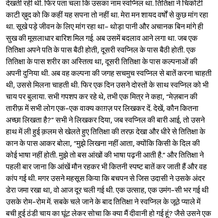
देखती रही थी. फिर पता चला कि उसका नाम स्वप्निल था. तितिक्षा ने चिकोटी
काटी ख़ुद को कि कहीं यह सपना तो नहीं था. मेरा मन शायद वर्षों से कुछ मांग रहा
था. सूखे पड़े जीवन के लिए मांग रहा था- थोड़ा पानी और अचानक बिन मांगे ही
सुख की मूसलाधार बारिश मिल गई. अब उसमें बदलाव आने लगा था. जब एक
तितिक्षा अपने पति के पास बैठी होती, दूसरी स्वप्निल के पास बैठी होती. एक
तितिक्षा के पास शरीर का अस्तित्व था, दूसरी तितिक्षा के पास कल्पनाओं की
अपनी दुनिया थी. अब वह कल्पना की जगह सचमुच स्वप्निल से बातें करना चाहती
थी, उससे मिलना चाहती थी. फिर एक दिन उसने दोस्तों के साथ स्वप्निल को भी
चाय पर बुलाया. सभी गपशप कर रहे थे, तभी एक मित्र ने कहा, “मेज़बान की
तारीफ़ में सभी लोग एक-एक वाक्य काग़ज़ पर लिखकर दें. देखें, कौन कितना
अच्छा लिखता है?” सभी ने लिखकर दिया, जब स्वप्निल की बारी आई, तो उसने
हाथ में ली हुई क़लम से खेलते हुए तितिक्षा की तरफ़ देखा और धीरे से तितिक्षा के
कान के पास आकर बोला, “मुझे लिखना नहीं आता, क्योंकि किसी के दिल की
कोई भाषा नहीं होती. मुझे तो बस आंखों की भाषा पढ़नी आती है.” और तितिक्षा ने
पहली बार जाना कि आंखें मौन रहकर भी कितनी स्पष्ट बातें कर जाती हैं और वह
कांप गई थी. मगर उसने महसूस किया कि बचपन से जिस उदासी ने उसके अंदर
डेरा जमा रखा था, वो आज दूर चली गई थी. एक उत्साह, एक उमंग-सी भर गई थी
उसके रोम-रोम में. सबके चले जाने के बाद तितिक्षा ने स्वप्निल के जूठे प्याले में
बची हुई ठंडी चाय का घूंट लेकर सोचा कि क्या मैं दीवानी हो गई हूं? जैसे उसने एक