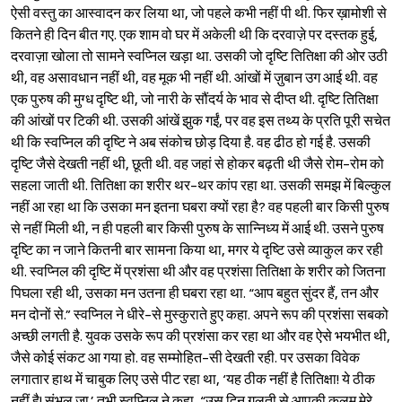
ऐसी वस्तु का आस्वादन कर लिया था, जो पहले कभी नहीं पी थी. फिर ख़ामोशी से
कितने ही दिन बीत गए. एक शाम वो घर में अकेली थी कि दरवाज़े पर दस्तक हुई,
दरवाज़ा खोला तो सामने स्वप्निल खड़ा था. उसकी जो दृष्टि तितिक्षा की ओर उठी
थी, वह असावधान नहीं थी, वह मूक भी नहीं थी. आंखों में ज़ुबान उग आई थी. वह
एक पुरुष की मुग्ध दृष्टि थी, जो नारी के सौंदर्य के भाव से दीप्त थी. दृष्टि तितिक्षा
की आंखों पर टिकी थी. उसकी आंखें झुक गईं, पर वह इस तथ्य के प्रति पूरी सचेत
थी कि स्वप्निल की दृष्टि ने अब संकोच छोड़ दिया है. वह ढीठ हो गई है. उसकी
दृष्टि जैसे देखती नहीं थी, छूती थी. वह जहां से होकर बढ़ती थी जैसे रोम-रोम को
सहला जाती थी. तितिक्षा का शरीर थर-थर कांप रहा था. उसकी समझ में बिल्कुल
नहीं आ रहा था कि उसका मन इतना घबरा क्यों रहा है? वह पहली बार किसी पुरुष
से नहीं मिली थी, न ही पहली बार किसी पुरुष के सान्निध्य में आई थी. उसने पुरुष
दृष्टि का न जाने कितनी बार सामना किया था, मगर ये दृष्टि उसे व्याकुल कर रही
थी. स्वप्निल की दृष्टि में प्रशंसा थी और वह प्रशंसा तितिक्षा के शरीर को जितना
पिघला रही थी, उसका मन उतना ही घबरा रहा था. “आप बहुत सुंदर हैं, तन और
मन दोनों से.” स्वप्निल ने धीरे-से मुस्कुराते हुए कहा. अपने रूप की प्रशंसा सबको
अच्छी लगती है. युवक उसके रूप की प्रशंसा कर रहा था और वह ऐसे भयभीत थी,
जैसे कोई संकट आ गया हो. वह सम्मोहित-सी देखती रही. पर उसका विवेक
लगातार हाथ में चाबुक लिए उसे पीट रहा था, ‘यह ठीक नहीं है तितिक्षा! ये ठीक
नहीं है! संभल जा.’ तभी स्वप्निल ने कहा, “उस दिन ग़लती से आपकी क़लम मेरे