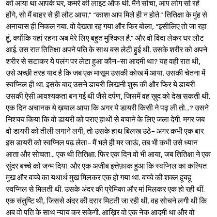
को आया था आपके घर, कमरे की लाइट ऑफ थी. मैंने सोचा, आप लोग सो रहे
होंगे, सो मैं बाहर से ही लौट आया.” “काश! आप मिले ही न होते.” तितिक्षा के मुंह से
अनायास ही निकल गया. वो देखता रह गया और फिर बोला, “इसीलिए तो जा रहा
हूं, क्योंकि यहां रहना अब मेरे लिए बहुत मुश्किल है.” और वो विदा लेकर घर लौट
आई. उस रात तितिक्षा अपने पति के साथ बस लेटी हुई थी. उसके शरीर को अपने
शरीर से सटाकर ये पलंग पर लेटा हुआ कौन-सा आदमी था? यह वही रात थी,
उसे अच्छी तरह याद है कि जब एक मासूम उसकी कोख में आया. उसकी चेतना में
स्वप्निल ही था. इसके बाद उसने डायरी लिखनी शुरू की और फिर ये डायरी
उसकी ऐसी आवश्यकता बन गई थी जैसे दर्पण, जिसमें वह ख़ुद को देख सकती थी.
एक दिन अचानक ये ख़याल आया कि अगर ये डायरी किसी ने पढ़ ली तो...? उसने
निश्‍चय किया कि वो डायरी को पराए हाथों से बचाने के लिए जला देगी. मगर जब
वो डायरी को तीली लगाने लगी, तो उसके हाथ बिलख उठे- अगर कभी एक बार
इस डायरी को स्वप्निल पढ़ लेता- मैं भले ही मर जाऊं, तब भी कभी उसे ध्यान
Sign in
आता और सोचता... एक थी तितिक्षा. फिर एक दिन वो भी आया, जब तितिक्षा ने एक
सुंदर बच्चे को जन्म दिया. और एक अजीब इत्तेफ़ाक हुआ कि स्वप्निल का कल्पित
मुख और बच्चे का यथार्थ मुख मिलकर एक हो गया था. बच्चे की शक्ल हूबहू
स्वप्निल से मिलती थी. उसके अंदर की प्रेमिका और मां मिलकर एक हो रही थीं.
एक संतुष्टि थी, जिससे अंदर की दरार मिटती जा रही थी. वह सोचने लगी थी कि
अब वो पति के साथ न्याय कर सकेगी. आख़िर वो एक नेक आदमी था और वो