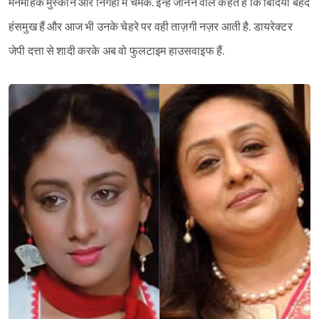
मनमोहक मुस्कान और निगहों में चमक. इन्हें जानने वाले कहते हैं कि बिंदिया बेहद
हंसमुख हैं और आज भी उनके चेहरे पर वही ताज़गी नज़र आती है. डायरेक्टर
जेपी दत्ता से शादी करके अब वो फुलटाइम हाउसवाइफ हैं.