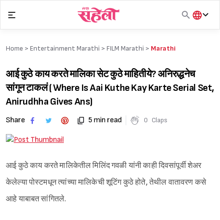
Skip
to
content
हिंदी
English
Home >
Entertainment Marathi
>
FILM Marathi
>
Marathi
मराठी
आई कुठे काय करते मालिका सेट कुठे माहितीये? अनिरुद्धनेच
सांगून टाकलं ( Where Is Aai Kuthe Kay Karte Serial Set,
Anirudhha Gives Ans)
Share
5 min read
0
Claps
आई कुठे काय करते मालिकेतील मिलिंद गवळी यांनी काही दिवसांपूर्वी शेअर
केलेल्या पोस्टमधून त्यांच्या मालिकेची शूटिंग कुठे होते, तेथील वातावरण कसे
आहे याबाबत सांगितले.