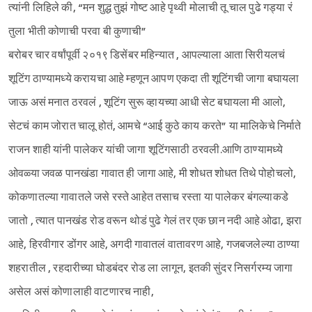
त्यांनी लिहिले की, “मन शुद्ध तुझं गोष्ट आहे पृथ्वी मोलाची तू चाल पुढे गड्या रं
तुला भीती कोणाची परवा बी कुणाची”
बरोबर चार वर्षांपूर्वी २०१९ डिसेंबर महिन्यात , आपल्याला आता सिरीयलचं
शूटिंग ठाण्यामध्ये करायचा आहे म्हणून आपण एकदा ती शूटिंगची जागा बघायला
जाऊ असं मनात ठरवलं , शूटिंग सुरू व्हायच्या आधी सेट बघायला मी आलो,
सेटचं काम जोरात चालू होतं, आमचे “आई कुठे काय करते” या मालिकेचे निर्माते
राजन शाही यांनी पालेकर यांची जागा शूटिंगसाठी ठरवली.आणि ठाण्यामध्ये
ओवळ्या जवळ पानखंडा गावात ही जागा आहे, मी शोधत शोधत तिथे पोहोचलो,
कोकणातल्या गावातले जसे रस्ते आहेत तसाच रस्ता या पालेकर बंगल्याकडे
जातो , त्यात पानखंड रोड वरून थोडं पुढे गेलं तर एक छान नदी आहे ओढा, झरा
आहे, हिरवीगार डोंगर आहे, अगदी गावातलं वातावरण आहे, गजबजलेल्या ठाण्या
शहरातील , रहदारीच्या घोडबंदर रोड ला लागून, इतकी सुंदर निसर्गरम्य जागा
असेल असं कोणालाही वाटणारच नाही,