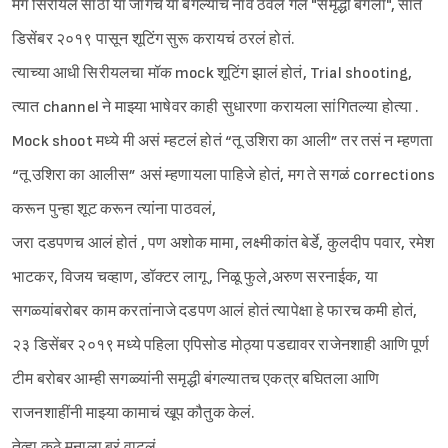
मग सिरीयल साठी या जागेचं या बंगल्याचं नाव ठेवलं गेलं "समृद्धी बंगला", सात
डिसेंबर २०१९ पासून शूटिंग सुरू करायचं ठरलं होतं.
त्याच्या आधी सिरीयलचा मॉक mock शूटिंग झालं होतं, Trial shooting,
त्यात channel ने माझ्या भाषेवर काही सुधारणा करायला सांगितल्या होत्या .
Mock shoot मध्ये मी असं म्हटलं होतं “तू उशिरा का आली” तर तसं न म्हणता
“तू उशिरा का आलीस” असं म्हणायला पाहिजे होतं, मग ते सगळं corrections
करून पुन्हा शूट करून त्यांना पाठवलं,
जरा दडपणच आलं होतं , पण अशोक मामा, लक्ष्मीकांत बेर्डे, कुलदीप पवार, रमेश
भाटकर, विजय चव्हाण, डॉक्टर लागू , निळू फुले,अरुण सरनाईक, या
सगळ्यांबरोबर काम करतांनाजे दडपण आलं होतं त्यापेक्षा हे फारच कमी होतं,
२३ डिसेंबर २०१९ मध्ये पहिला एपिसोड मोठ्या पडद्यावर राजेनशाही आणि पूर्ण
Sign in
टीम बरोबर आम्ही सगळ्यांनी समृद्धी बंगल्यातच एकत्र बघितला आणि
राजनशाहींनी माझ्या कामाचं खूप कौतुक केलं.
तेव्हा कुठे मनाला बरं वाटलं,