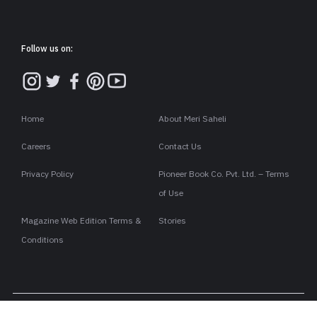
Follow us on:
Home
About Meri Saheli
Careers
Contact Us
Privacy Policy
Pioneer Book Co. Pvt. Ltd. – Terms
of Use
Magazine Web Edition Terms &
Stories
Conditions