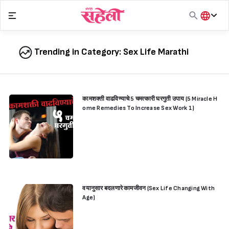
Skip
to
content
हिंदी
English
Trending in Category:
Sex Life Marathi
मराठी
कामशक्ती वाढविण्याचे 5 चमत्कारी घरगुती उपाय (5 Miracle H
ome Remedies To Increase Sex Work 1)
वयानुसार बदलणारे कामजीवन (Sex Life Changing With
Age)