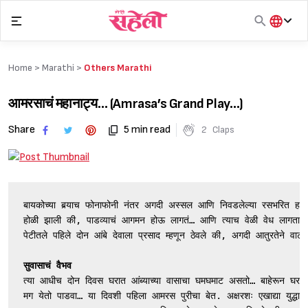
Skip
to
content
हिंदी
English
Home >
Marathi
>
Others Marathi
मराठी
आमरसाचं महानाट्य… (Amrasa’s Grand Play…)
Share
5 min read
2
Claps
बायकोच्या बर्‍याच फोनाफोनी नंतर अगदी अस्सल आणि निवडलेल्या रसभरित हापूस
होळी झाली की, पाडव्याचं आगमन होऊ लागतं… आणि त्याच वेळी वेध लागतात आं
पेटीतले पहिले दोन आंबे देवाला प्रसाद म्हणून ठेवले की, अगदी आतुरतेने वाट
सुवासाचं वैभव
त्या आधीच दोन दिवस घरात आंब्याच्या वासाचा घमघमाट असतो… बाहेरून घरात प
मग येतो पाडवा… या दिवशी पहिला आमरस पुरीचा बेत. अक्षरशः एखाद्या युद्धाल