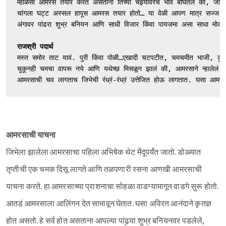
म्हाळसा आमरस तयार करत असताना तिच्या चेहर्‍यावरचे भाव बघितले की, जाण
चांगला घट्ट अस्सल हापूस आमरस तयार होतो… या वेळी आपण मात्र सज्ज असावं
राजश्री पदार्थ
मस्त समोर ताट यावं. पुरी किंवा पोळी…एखादी चटपटीत, चमचमीत भाजी, कुरक
चुकूनही चमचा वापरू नये आणि यथेच्छ मिसळून झालं की, आमरसाने न्हालेलं ते 
आमरसाची चव लागताच जिभेची रंध्रं-रंध्रं उत्तेजित होऊ लागतात. घसा आमर
आमरसाची याचना
जिभेला झालेला आमरसाचा पहिला अभिषेक थेट मेंदूपर्यंत जातो. डोळ्यात
तृप्तीची एक चमक दिसू लागते आणि तळपणारी रसना आणखी आमरसाची
याचना करते. हा आमरसाच्या प्राशनाचा सोहळा वाडग्यामागून वाडगे सुरू होतो.
आतडं आमरसाला आलिंगन देत सामावून घेतात. घसा अविरत आनंदाने कृतज्ञ
होत असतो. हे सर्व होत असताना आपल्या पांढर्‍या शुभ्र बनियनवर पडलेले,