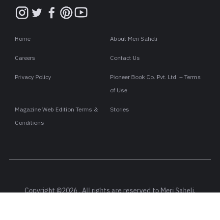
Home
About Meri Saheli
Careers
Contact Us
Privacy Policy
Pioneer Book Co. Pvt. Ltd. – Terms
of Use
Magazine Web Edition Terms &
Stories
Conditions
Copyright ©2026 . All rights are reserved to Meri Saheli.