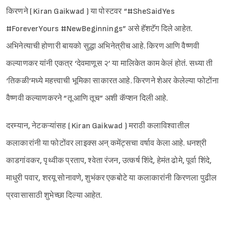
किरणने ( Kiran Gaikwad ) या पोस्टवर “#SheSaidYes
#ForeverYours #NewBeginnings” असे हॅशटॅग दिले आहेत.
अभिनेत्याची होणारी बायको सुद्धा अभिनेत्रीच आहे. किरण आणि वैष्णवी
कल्याणकर यांनी एकत्र ‘देवमाणूस २’ या मालिकेत काम केलं होतं. सध्या ती
‘तिकळी’मध्ये महत्त्वाची भूमिका साकारत आहे. किरणने शेअर केलेल्या फोटोंना
वैष्णवी कल्याणकरने “तू आणि तूच” अशी कॅप्शन दिली आहे.
दरम्यान, नेटकऱ्यांसह ( Kiran Gaikwad ) मराठी कलाविश्वातील
कलाकारांनी या फोटोंवर लाइक्स अन् कमेंट्सचा वर्षाव केला आहे. धनश्री
काडगांवकर, पृथ्वीक प्रताप, श्वेता रंजन, उत्कर्ष शिंदे, हेमंत ढोमे, पूर्वा शिंदे,
माधुरी पवार, शरयू सोनावणे, शुभंकर एकबोटे या कलाकारांनी किरणला पुढील
प्रवासासाठी शुभेच्छा दिल्या आहेत.