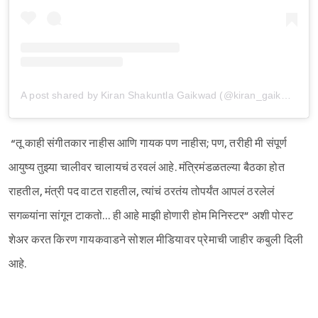
A post shared by Kiran Shakuntla Gaikwad (@kiran_gaikwad12)
“तू काही संगीतकार नाहीस आणि गायक पण नाहीस; पण, तरीही मी संपूर्ण
Sign in
आयुष्य तुझ्या चालीवर चालायचं ठरवलं आहे. मंत्रिमंडळतल्या बैठका होत
राहतील, मंत्री पद वाटत राहतील, त्यांचं ठरतंय तोपर्यंत आपलं ठरलेलं
सगळ्यांना सांगून टाकतो… ही आहे माझी होणारी होम मिनिस्टर” अशी पोस्ट
शेअर करत किरण गायकवाडने सोशल मीडियावर प्रेमाची जाहीर कबुली दिली
आहे.