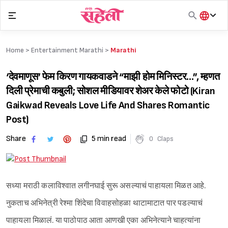
Skip
to
content
हिंदी
English
Home >
Entertainment Marathi
>
Marathi
मराठी
‘देवमाणूस’ फेम किरण गायकवाडने “माझी होम मिनिस्टर…”, म्हणत
दिली प्रेमाची कबुली; सोशल मीडियावर शेअर केले फोटो (Kiran
Gaikwad Reveals Love Life And Shares Romantic
Post)
Share
5 min read
0
Claps
सध्या मराठी कलाविश्वात लगीनघाई सुरू असल्याचं पाहायला मिळत आहे.
नुकताच अभिनेत्री रेश्मा शिंदेचा विवाहसोहळा थाटामाटात पार पडल्याचं
पाहायला मिळालं. या पाठोपाठ आता आणखी एका अभिनेत्याने चाहत्यांना